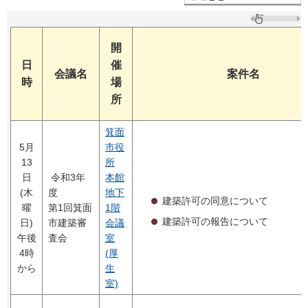
開
日
催
会議名
案件名
時
場
所
箕面
5月
市役
13
所
日
令和3年
本館
(木
度
地下
建築許可の同意について
曜
第1回箕面
1階
建築許可の報告について
日)
市建築審
会議
午後
査会
室
4時
(厚
から
生
室)