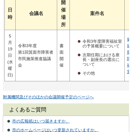
開
日
催
会議名
案件名
時
場
所
5
健
令和3年度障害福祉室
月
令和3年度
書
福
の予算概要について
19
第1回箕面市障害者
面
部
次期任期における座
日
市民施策推進協議
開
障
長・副座長の選出に
(水
ついて
会
催
福
曜
室
その他
日)
附属機関及びそのほかの会議開催予定のページへ
よくあるご質問
市の広報紙はいつ届きますか。
市のホームページはいつ更新されていますか。