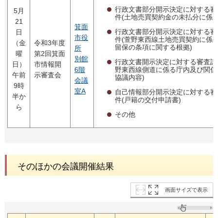
行政文書部分開示決定に対する審
5月
件(土地売買契約金の未払分に係る
21
箕面
行政文書部分開示決定に対する審
日
市役
件(萱野東西線土地売買契約に係
（金
令和3年度
留保の条項に関する根拠)
所
曜
第2回箕面
別館
行政文書開示決定に対する審査請
日）
市情報開
野東西線側道に係る庁内及び関係
6階
午前
示審査会
協議内容)
会議
9時
室A
自己情報部分開示決定に対する審
半か
件(戸籍の交付申請書)
ら
その他
そのほかの会議開催結果
画面サイズで表示