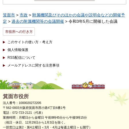
箕面市
>
市政
>
附属機関及びそのほかの会議や説明会などの開催予
定
>
過去の附属機関等の会議開催
> 令和3年5月に開催した会議
市役所への行き方
このサイトの使い方・考え方
個人情報保護
RSS配信について
メールアドレスに関する注意事項
箕面市役所
法人番号：1000020272205
〒562-0003大阪府箕面市西小路4丁目6番1号
電話：072-723-2121（代表）
業務時間：月曜日から金曜日 午前8時45分から午後5時15分
（祝日・休日、12月29日から1月3日を除く。
一部窓口は第2・第4土曜日＜3月・4月は毎週土曜日＞も開庁）