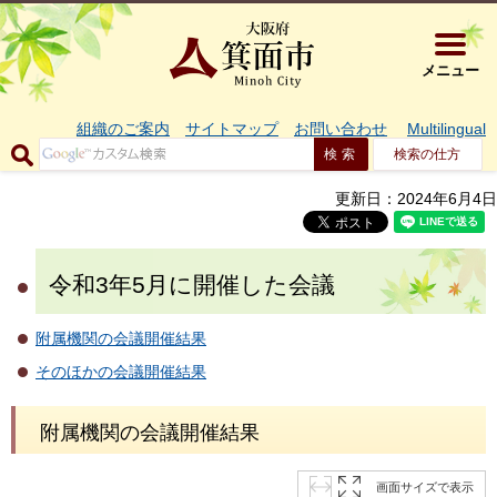
大阪府箕面市 
メニュー
組織のご案内
サイトマップ
お問い合わせ
Multilingual
検索の仕方
更新日：2024年6月4日
令和3年5月に開催した会議
附属機関の会議開催結果
そのほかの会議開催結果
附属機関の会議開催結果
画面サイズで表示