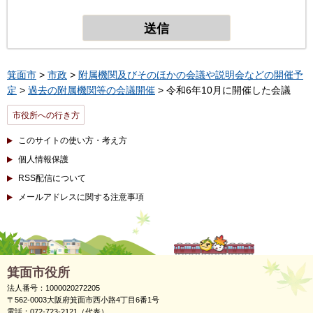
箕面市
>
市政
>
附属機関及びそのほかの会議や説明会などの開催予
定
>
過去の附属機関等の会議開催
> 令和6年10月に開催した会議
市役所への行き方
このサイトの使い方・考え方
個人情報保護
RSS配信について
メールアドレスに関する注意事項
箕面市役所
法人番号：1000020272205
〒562-0003大阪府箕面市西小路4丁目6番1号
電話：072-723-2121（代表）