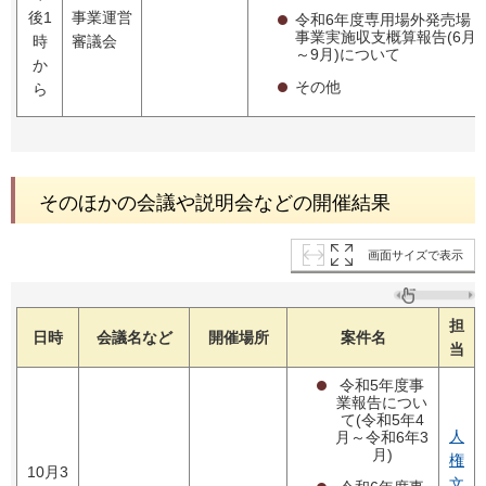
後1
事業運営
令和6年度専用場外発売場
事業実施収支概算報告(6月
時
審議会
～9月)について
か
その他
ら
そのほかの会議や説明会などの開催結果
画面サイズで表示
担
日時
会議名など
開催場所
案件名
当
令和5年度事
業報告につい
て(令和5年4
人
月～令和6年3
月)
権
10月3
文