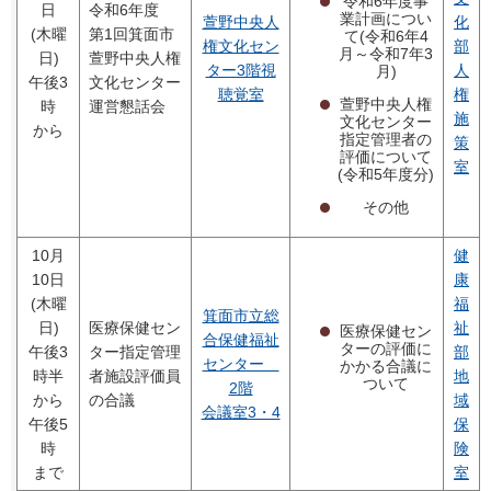
令和6年度事
日
令和6年度
業計画につい
萱野中央人
化
(木曜
第1回箕面市
て(令和6年4
権文化セン
部
月～令和7年3
日)
萱野中央人権
ター3階視
人
月)
午後3
文化センター
聴覚室
権
萱野中央人権
時
運営懇話会
施
文化センター
から
指定管理者の
策
評価について
室
(令和5年度分)
その他
10月
健
10日
康
(木曜
福
箕面市立総
日)
医療保健セン
祉
医療保健セン
合保健福祉
ターの評価に
午後3
ター指定管理
部
センター
かかる合議に
時半
者施設評価員
地
ついて
2階
から
の合議
域
会議室3・4
午後5
保
時
険
まで
室