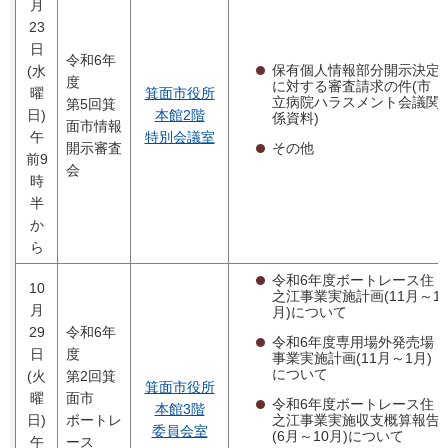
月
23
日
令和6年
保有個人情報部分開示決定
(水
度
に対する審査請求の件(市
曜
箕面市役所
立病院ハラスメント会議関
第5回箕
日)
本館2階
係資料)
面市情報
午
特別会議室
その他
開示審査
前9
会
時
半
か
ら
令和6年度ボートレース住
10
之江事業実施計画(11月～1
月
月)について
29
令和6年
令和6年度専用場外発売場
日
度
事業実施計画(11月～1月)
について
(火
第2回箕
箕面市役所
曜
面市
令和6年度ボートレース住
本館3階
之江事業実施収支概算報告
日)
ボートレ
委員会室
(6月～10月)について
午
ース