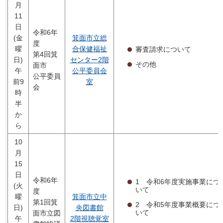
月
11
日
令和6年
(金
箕面市立総
度
曜
合保健福祉
審査請求について
第4回箕
日)
センター2階
その他
面市
午
公平委員会
公平委員
前9
室
会
時
半
か
ら
10
月
15
日
令和6年
1 令和6年度実施事業につ
(火
いて
度
曜
箕面市立中
第1回箕
2 令和5年度事業概要につ
日)
央図書館
いて
面市立図
午
2階視聴覚室