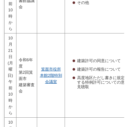
書館協議
その他
前
会
10
時
か
ら
10
月
21
日
令和6年
建築許可の同意について
(月
度
建築許可の報告について
曜
箕面市役所
第2回箕
日)
本館2階特別
高度地区ただし書きに規定
面市
午
会議室
する特例許可についての意
建築審査
見聴取
前
会
10
時
か
ら
10