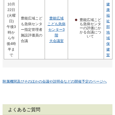
10月
健
22日
康
(火曜
福
豊能広域こど
豊能広域
豊能広域こど
日)
祉
も急病センタ
も急病センタ
こども急病
午後3
部
ーの評価にか
ー指定管理者
センター3
かる合議につ
時か
地
施設評価員の
階
いて
ら午
域
合議
大会議室
後4時
保
半ま
健
で
室
附属機関及びそのほかの会議や説明会などの開催予定のページへ
よくあるご質問