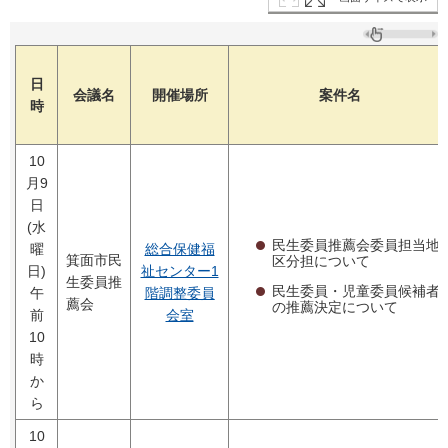
日
会議名
開催場所
案件名
時
10
月9
日
(水
民生委員推薦会委員担当地
曜
総合保健福
箕面市民
区分担について
日)
祉センター1
生委員推
民生委員・児童委員候補者
午
階調整委員
薦会
の推薦決定について
前
会室
10
時
か
ら
10