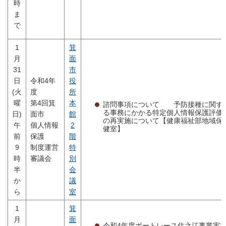
時
ま
で
1
箕
月
面
31
市
日
令和4年
役
(火
度
所
曜
第4回箕
本
諮問事項について 予防接種に関す
る事務にかかる特定個人情報保護評価
日)
面市
館
の再実施について【健康福祉部地域保
午
個人情報
2
健室】
前
保護
階
9
制度運営
特
時
審議会
別
半
会
か
議
ら
室
1
箕
月
面
令和4年度ボートレース住之江事業実