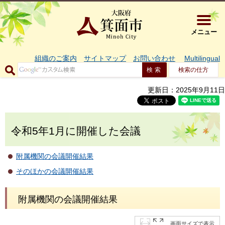
大阪府箕面市 
メニュー
組織のご案内
サイトマップ
お問い合わせ
Multilingual
検索の仕方
更新日：2025年9月11日
令和5年1月に開催した会議
附属機関の会議開催結果
そのほかの会議開催結果
附属機関の会議開催結果
画面サイズで表示