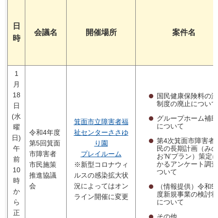
日
会議名
開催場所
案件名
時
1
月
18
国民健康保険料の減
制度の廃止について
日
(水
グループホーム補助
箕面市立障害者福
について
曜
令和4年度
祉センターささゆ
日)
第4次箕面市障害者
第5回箕面
り園
民の長期計画（みの
午
市障害者
プレイルーム
お’N’プラン）策定
前
かるアンケート調査
市民施策
※新型コロナウィ
10
ついて
推進協議
ルスの感染拡大状
時
会
況によってはオン
（情報提供）令和5
か
度新規事業の検討状
ライン開催に変更
について
ら
正
その他