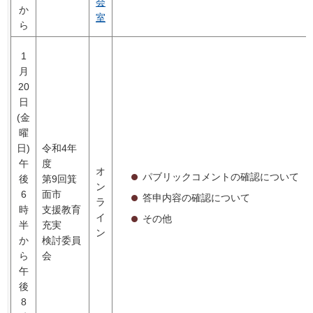
会
か
室
ら
1
月
20
日
(金
曜
日)
令和4年
午
度
オ
パブリックコメントの確認について
後
第9回箕
ン
6
面市
答申内容の確認について
ラ
時
支援教育
イ
その他
半
充実
ン
か
検討委員
ら
会
午
後
8