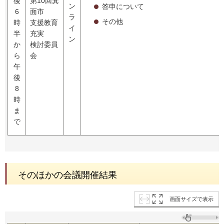
後
第10回箕
ン
答申について
6
面市
ラ
その他
時
支援教育
イ
半
充実
ン
か
検討委員
ら
会
午
後
8
時
ま
で
そのほかの会議開催結果
画面サイズで表示