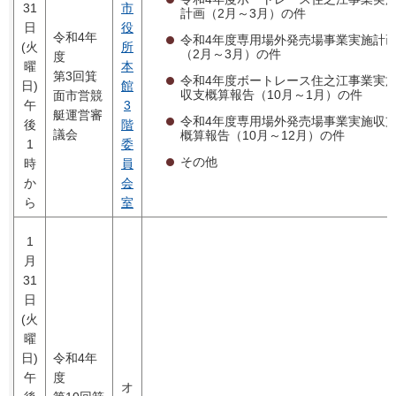
31
市
計画（2月～3月）の件
日
役
令和4年
令和4年度専用場外発売場事業実施計
(火
所
（2月～3月）の件
度
曜
本
第3回箕
令和4年度ボートレース住之江事業実
日)
館
収支概算報告（10月～1月）の件
面市営競
午
3
艇運営審
令和4年度専用場外発売場事業実施収
後
階
議会
概算報告（10月～12月）の件
1
委
その他
時
員
か
会
ら
室
1
月
31
日
(火
曜
日)
令和4年
午
度
オ