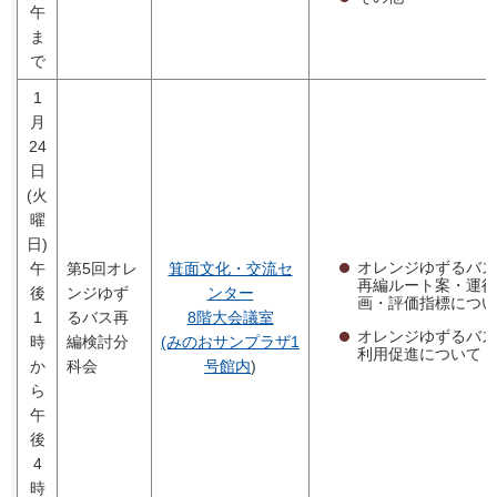
午
ま
で
1
月
24
日
(火
曜
日)
オレンジゆずるバス
午
第5回オレ
箕面文化・交流セ
再編ルート案・運行
後
ンジゆず
ンター
画・評価指標につい
1
るバス再
8階大会議室
オレンジゆずるバス
時
編検討分
(みのおサンプラザ1
利用促進について
か
科会
号館内
)
ら
午
後
4
時