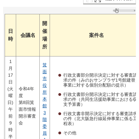
開
日
催
会議名
案件名
時
場
所
1
箕
月
面
行政文書部分開示決定に対する審査請
17
市
求の件（みのおサンプラザ1号館建替
日
事業に対する個別分配額の提示）
役
(火
令和4年
所
行政文書部分開示決定に対する審査請
曜
度
本
求の件（共同生活援助事業における収
日)
第8回箕
支予算書）
館
午
面市情報
3
行政文書非開示決定に対する審査請求
前
開示審査
の件（北大阪急行線延伸事業に係る工
階
9
会
程表）
委
時
その他
員
半