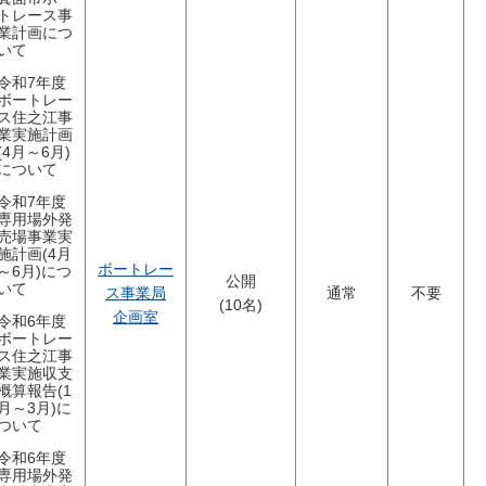
トレース事
業計画につ
いて
令和7年度
ボートレー
ス住之江事
業実施計画
(4月～6月)
について
令和7年度
専用場外発
売場事業実
施計画(4月
ボートレー
～6月)につ
公開
いて
ス事業局
通常
不要
(10名)
企画室
令和6年度
ボートレー
ス住之江事
業実施収支
概算報告(1
月～3月)に
ついて
令和6年度
専用場外発