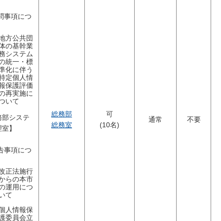
諮問事項につ
地方公共団
体の基幹業
務システム
の統一・標
準化に伴う
特定個人情
報保護評価
の再実施に
ついて
総務部
可
務部システ
通常
不要
総務室
(10名)
理室】
報告事項につ
改正法施行
からの本市
の運用につ
いて
個人情報保
護委員会立