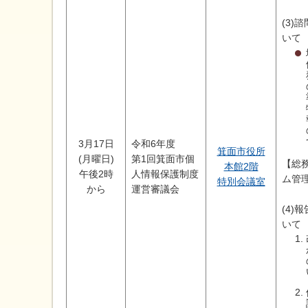
(3)
いて
3月17日
令和6年度
箕面市役所
(月曜日)
第1回箕面市個
【総
本館2階
午後2時
人情報保護制度
ム管
特別会議室
から
運営審議会
(4)
いて