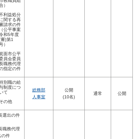
市教職員組
合）
不利益処分
に関する再
審請求の件
（公平事案
令和5年度
(審)第1
号）
箕面市公平
委員会委員
長職務代理
の指定の件
特別職の給
与制度につ
総務部
公開
いて
通常
公開
人事室
(10名)
その他
会長選出の件
会長職務代理
名の件