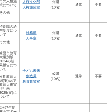
市の人権施
人権文化部
公開
通常
不要
策について
人権施策室
(10名)
その他
特別職の給
与制度につ
総務部
公開
いて
通常
不要
人事室
(10名)
その他
箕面市教育
大綱別紙
2024の結
果報告につ
いて
子ども未来
公開
創造局
通常
不要
次期教育大
(10名)
綱(案)及び
教育政策室
教育大綱実
行計画
2025(案)に
ついて
令和7年度
箕面市ボー