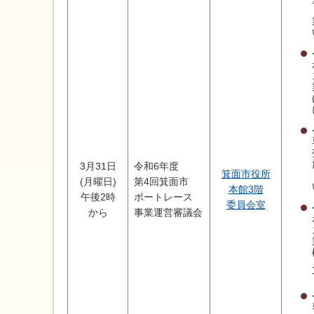
3月31日
令和6年度
箕面市役所
(月曜日)
第4回箕面市
本館3階
午後2時
ボートレース
委員会室
から
事業運営審議会