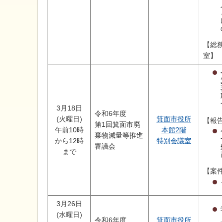
【総
室】
3月18日
令和6年度
(火曜日)
箕面市役所
【報
第1回箕面市廃
午前10時
本館2階
棄物減量等推進
から12時
特別会議室
審議会
まで
【案
3月26日
(水曜日)
令和6年度
箕面市役所