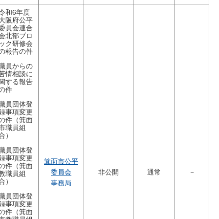
令和6年度
大阪府公平
委員会連合
会北部ブロ
ック研修会
の報告の件
職員からの
苦情相談に
関する報告
の件
職員団体登
録事項変更
の件（箕面
市職員組
合）
職員団体登
録事項変更
箕面市公平
の件（箕面
委員会
非公開
通常
－
教職員組
合）
事務局
職員団体登
録事項変更
の件（箕面