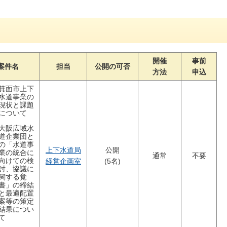
開催
事前
案件名
担当
公開の可否
方法
申込
箕面市上下
水道事業の
現状と課題
について
大阪広域水
道企業団と
の「水道事
上下水道局
公開
業の統合に
通常
不要
向けての検
経営企画室
(5名)
討、協議に
関する覚
書」の締結
と最適配置
案等の策定
結果につい
て