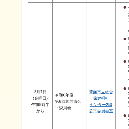
3月7日
箕面市立総合
令和6年度
(金曜日)
保健福祉
第6回箕面市公
午前9時半
センター2階
平委員会
から
公平委員会室