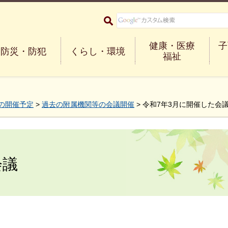
大阪府箕面市 Minoh City
健康・医療
子
防災・防犯
くらし・環境
福祉
の開催予定
>
過去の附属機関等の会議開催
> 令和7年3月に開催した会
会議