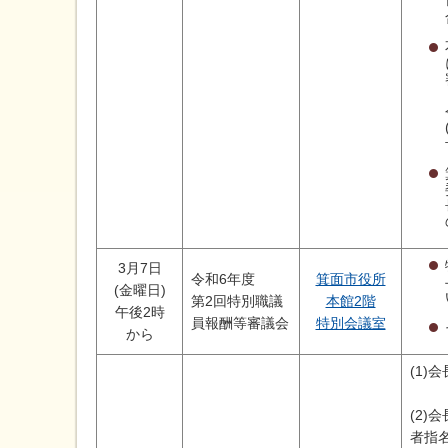
3月7日
令和6年度
箕面市役所
(金曜日)
第2回特別職議
本館2階
午後2時
員報酬等審議会
特別会議室
から
(1)
(2)
者指