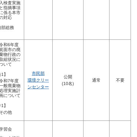
入検査実施
と指摘事項
に係る本市
の対応
務部総務
令和6年度
箕面市の廃
棄物行政の
取組状況に
ついて
市民部
告1】
公開
環境クリー
通常
不要
令和7年度
(10名)
一般廃棄物
ンセンター
処理実施計
画について
件1】
その他
学習会