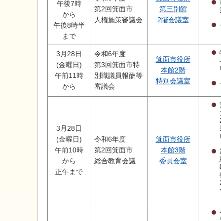
午後7時
第2回箕面市
第三別館
から
人権施策審議会
2階会議室
午後8時半
まで
3月28日
令和6年度
箕面市役所
(金曜日)
第3回箕面市特
本館2階
午前11時
別職議員報酬等
特別会議室
から
審議会
3月28日
(金曜日)
令和6年度
箕面市役所
午前10時
第2回箕面市
本館3階
から
総合教育会議
委員会室
正午まで