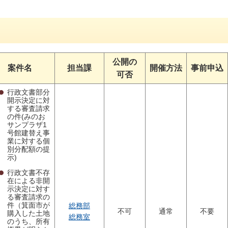
公開の
案件名
担当課
開催方法
事前申込
可否
行政文書部分
開示決定に対
する審査請求
の件(みのお
サンプラザ1
号館建替え事
業に対する個
別分配額の提
示)
行政文書不存
在による非開
示決定に対す
る審査請求の
件（箕面市が
総務部
不可
通常
不要
購入した土地
総務室
のうち、所有