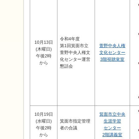
令和4年度
10月13日
第1回箕面市立
萱野中央人権
(木曜日)
萱野中央人権文
文化センター
午後2時
化センター運営
3階視聴覚室
から
懇話会
10月19日
箕面市立中央
(水曜日)
箕面市指定管理
生涯学習
午後2時
者の合議
センター
から
2階講義室