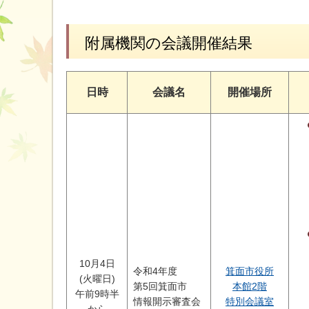
附属機関の会議開催結果
日時
会議名
開催場所
10月4日
令和4年度
箕面市役所
(火曜日)
第5回箕面市
本館2階
午前9時半
情報開示審査会
特別会議室
から