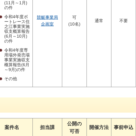
(11月～1月)
の件
令和4年度ボ
競艇事業局
可
通常
不要
ートレース住
企画室
(10名)
之江事業実施
収支概算報告
(6月～10月)
の件
令和4年度専
用場外発売場
事業実施収支
概算報告(6月
～9月)の件
その他
公開の
案件名
担当課
開催方法
事前申込
可否