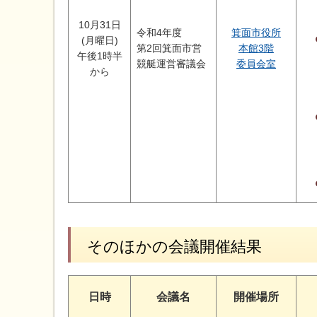
10月31日
令和4年度
箕面市役所
(月曜日)
第2回箕面市営
本館3階
午後1時半
競艇運営審議会
委員会室
から
そのほかの会議開催結果
日時
会議名
開催場所