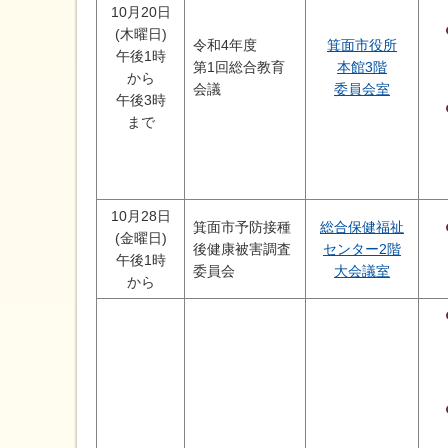
10月20日
(木曜日)
令和4年度
箕面市役所
午後1時
第1回総合教育
本館3階
から
会議
委員会室
午後3時
まで
10月28日
箕面市予防接種
総合保健福祉
(金曜日)
後健康被害調査
センター2階
午後1時
委員会
大会議室
から