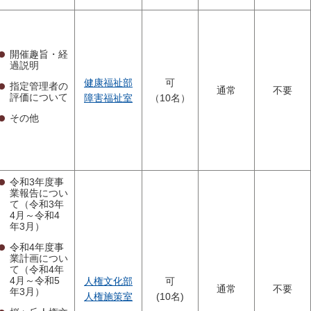
開催趣旨・経
過説明
健康福祉部
可
指定管理者の
通常
不要
評価について
障害福祉室
（10名）
その他
令和3年度事
業報告につい
て（令和3年
4月～令和4
年3月）
令和4年度事
業計画につい
て（令和4年
4月～令和5
人権文化部
可
通常
不要
年3月）
人権施策室
(10名)