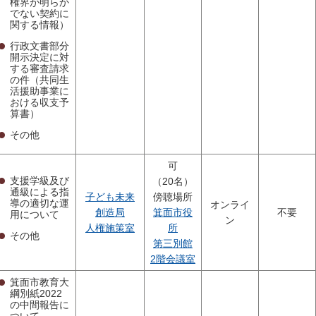
権界が明らか
でない契約に
関する情報）
行政文書部分
開示決定に対
する審査請求
の件（共同生
活援助事業に
おける収支予
算書）
その他
可
支援学級及び
（20名）
通級による指
子ども未来
傍聴場所
導の適切な運
オンライ
創造局
箕面市役
不要
用について
ン
人権施策室
所
その他
第三別館
2階会議室
箕面市教育大
綱別紙2022
の中間報告に
ついて