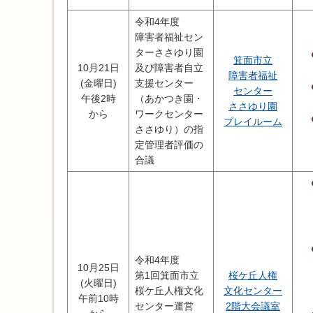
令和4年度
障害者福祉セン
ターささゆり園
箕面市立
10月21日
及び障害者自立
障害者福祉
(金曜日)
支援センター
センター
午後2時
（あかつき園・
ささゆり園
から
ワークセンター
プレイルーム
ささゆり）の指
定管理者評価の
合議
令和4年度
10月25日
第1回箕面市立
桜ケ丘人権
(火曜日)
桜ケ丘人権文化
文化センター
午前10時
センター運営
2階大会議室