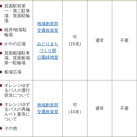
箕面駅前第
一・第二駐車
場、箕面駐輪
場
地域創造部
桜井/牧落駐
交通政策室
輪場
可
通常
不要
かやの広場
みどりまち
(15名)
づくり部
箕面船場駐車
公園緑地室
場、箕面船場
第一駐輪場
船場広場
オレンジゆず
るバスの運行
状況について
オレンジゆず
地域創造部
可
通常
不要
るバスの再編
交通政策室
（10名）
ルート案等に
ついて
その他