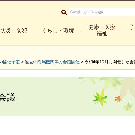
大阪府箕面市 Minoh City
健康・医療
子
防災・防犯
くらし・環境
福祉
の開催予定
>
過去の附属機関等の会議開催
> 令和4年10月に開催した会
会議