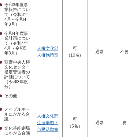
令和3年度事
業報告につい
て（令和3年
4月～令和4
年3月）
令和4年度事
業計画につい
て（令和4年
4月～令和5
人権文化部
可
通常
不要
年3月）
人権施策室
(10名)
萱野中央人権
文化センター
指定管理者の
評価について
（令和3年度
分）
その他
メイプルホー
ルにかかる合
人権文化部
議
可
生涯学習・
通常
要
（5名）
文化芸能劇場
市民活動室
にかかる合議