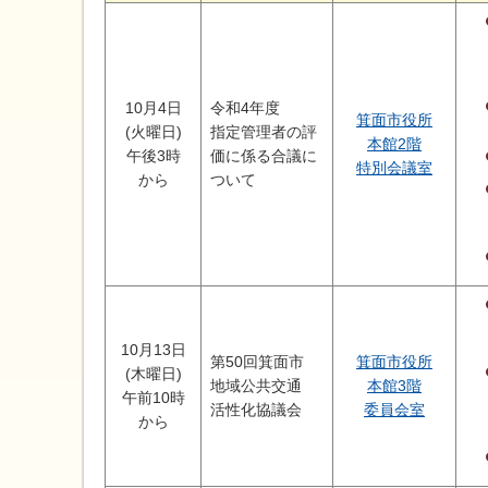
10月4日
令和4年度
箕面市役所
(火曜日)
指定管理者の評
本館2階
午後3時
価に係る合議に
特別会議室
から
ついて
10月13日
第50回箕面市
箕面市役所
(木曜日)
地域公共交通
本館3階
午前10時
活性化協議会
委員会室
から