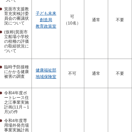
箕面市支援教
子ども未来
育充実検討委
可
員会の審議状
創造局
通常
不要
況について
（10名）
教育政策室
(仮称)箕面市
立船場小学校
の校種の評価
の取組状況に
ついて
臨時予防接種
健康福祉部
にかかる健康
不可
通常
不要
被害の調査
地域保険室
令和4年度ボ
ートレース住
之江事業実施
計画(11月～1
月)の件
令和4年度専
用場外発売場
事業実施計画