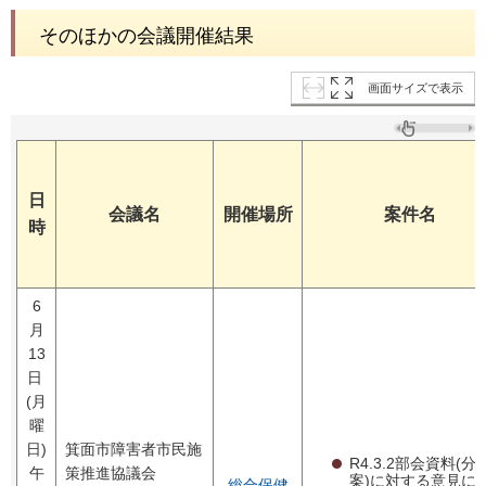
そのほかの会議開催結果
画面サイズで表示
日
会議名
開催場所
案件名
時
6
月
13
日
(月
曜
日)
箕面市障害者市民施
R4.3.2部会資料(分
午
策推進協議会
案)に対する意見に
総合保健