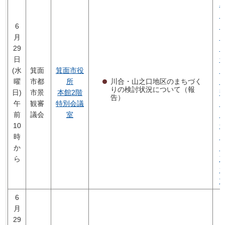
6
月
29
日
(水
箕面
箕面市役
川合・山之口地区のまちづく
曜
市都
所
りの検討状況について（報
日)
市景
本館2階
告）
午
観審
特別会議
前
議会
室
10
時
か
ら
6
月
29