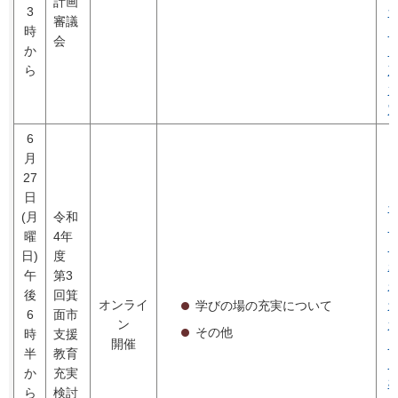
計画
3
審議
時
会
か
ら
6
月
27
日
(月
令和
曜
4年
日)
度
午
第3
後
回箕
オンライ
学びの場の充実について
6
面市
ン
その他
時
支援
開催
半
教育
か
充実
ら
検討