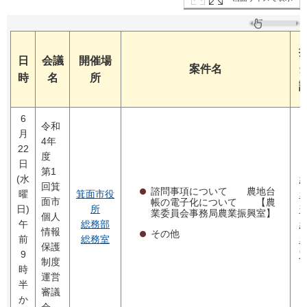
日
会議
開催場
案件名
時
名
所
6
令和
月
4年
22
度
日
第1
(水
回箕
諮問事項について 農地台
曜
箕面市役
面市
帳の電子化について 【農
日)
所
業委員会事務局農業振興室】
個人
午
総務部
情報
その他
前
総務室
保護
9
制度
時
運営
半
審議
か
会