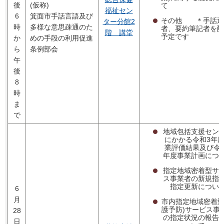
後
(仮称)
て
福祉セン
6
箕面市手話言語及び
その他 ＊手話通
ター分館2
時
多様な意思疎通のた
者、要約筆記者を配
階 講堂
予定です
か
めの手段の利用促進
ら
条例部会
午
後
8
時
ま
で
地域包括支援セン
にかかる令和3年
業評価結果及び令
年度事業計画につ
指定地域密着型サ
ス事業者の新規指
指定更新につい
6
月
市内指定地域密着型
護予防)サービス事
28
の指定状況の報告
日