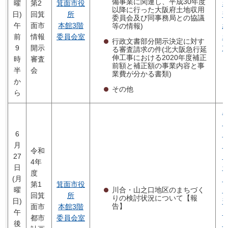
備事業に関連し、平成30年度
曜
第2
箕面市役
以降に行った大阪府土地収用
日)
回箕
所
委員会及び同事務局との協議
午
面市
本館3階
等の情報)
前
情報
委員会室
行政文書部分開示決定に対す
9
開示
る審査請求の件(北大阪急行延
伸工事における2020年度補正
時
審査
前額と補正額の事業内容と事
半
会
業費が分かる書類)
か
その他
ら
6
月
令和
27
4年
日
度
(月
第1
箕面市役
川合・山之口地区のまちづく
曜
回箕
所
りの検討状況について【報
日)
告】
面市
本館3階
午
都市
委員会室
後