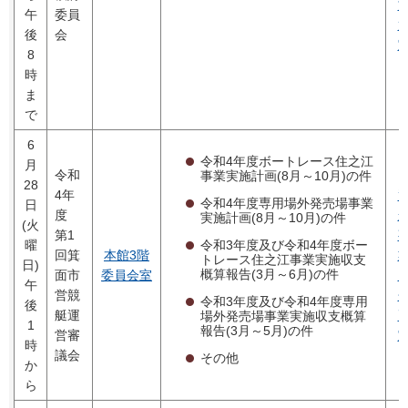
午
委員
後
会
8
時
ま
で
6
令和4年度ボートレース住之江
月
令和
事業実施計画(8月～10月)の件
28
4年
令和4年度専用場外発売場事業
日
度
実施計画(8月～10月)の件
(火
第1
令和3年度及び令和4年度ボー
曜
回箕
本館3階
トレース住之江事業実施収支
日)
概算報告(3月～6月)の件
面市
委員会室
午
営競
令和3年度及び令和4年度専用
後
艇運
場外発売場事業実施収支概算
1
報告(3月～5月)の件
営審
時
議会
その他
か
ら