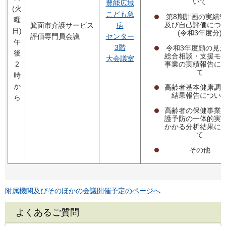
いて
豊能広域
(火
こども急
第8期計画の実績
曜
及び自己評価につ
箕面市介護サービス
病
日)
(令和3年度分)
評価専門員会議
センター
午
3階
令和3年度顔の見
後
総合相談・支援モ
大会議室
事業の実績報告に
2
て
時
か
高齢者基本健康調
結果報告につい
ら
高齢者の保健事業
護予防の一体的実
かかる分析結果に
て
その他
附属機関及びそのほかの会議開催予定のページへ
よくあるご質問