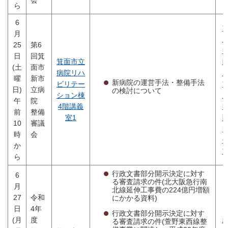
ら
6
月
25
第6
日
回箕
箕面市立
(土
面市
病院リハ
曜
新市
新病院の運営手法・整備手法
ビリテー
日)
立病
の検討について
ション棟
午
院
4階講義
前
整備
室1
10
審議
時
会
か
ら
行政文書部分開示決定に対す
6
る審査請求の件(北大阪急行南
月
北線延伸工事費の224億円増額
27
令和
にかかる資料)
日
4年
行政文書部分開示決定に対す
(月
度
る審査請求の件(萱野東西線整