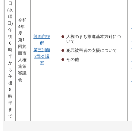
日
(水
曜
令和
日)
4年
午
度
人権のまち推進基本方針につ
後
箕面市役
第1
いて
6
所
回箕
時
第三別館
犯罪被害者の支援について
面市
半
2階会議
その他
人権
か
室
施策
ら
審議
午
会
後
8
時
半
ま
で