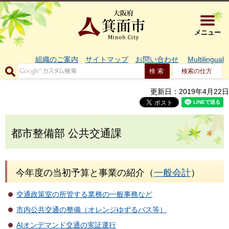
大阪府箕面市 
メニュー
組織のご案内
サイトマップ
お問い合わせ
Multilingual
検索の仕方
更新日：2019年4月22日
都市整備部 公共交通課
今年度の当初予算と事業の紹介（
一般会計
）
交通政策室の所管する業務の一般事務など
市内公共交通の整備（オレンジゆずるバス等）
AIオンデマンド交通の実証運行