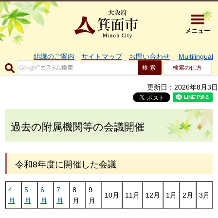
大阪府箕面市 
メニュー
組織のご案内
サイトマップ
お問い合わせ
Multilingual
検索の仕方
更新日：2026年8月3日
過去の附属機関等の会議開催
令和8年度に開催した会議
4
5
6
7
8
9
10月
11月
12月
1月
2月
3月
月
月
月
月
月
月