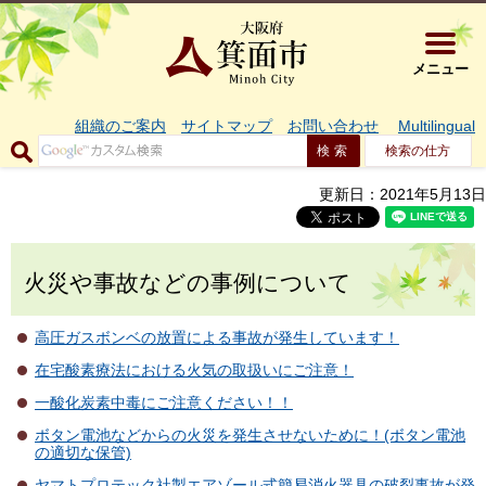
大阪府箕面市 
メニュー
組織のご案内
サイトマップ
お問い合わせ
Multilingual
検索の仕方
更新日：2021年5月13日
火災や事故などの事例について
高圧ガスボンベの放置による事故が発生しています！
在宅酸素療法における火気の取扱いにご注意！
一酸化炭素中毒にご注意ください！！
ボタン電池などからの火災を発生させないために！(ボタン電池
の適切な保管)
ヤマトプロテック社製エアゾール式簡易消火器具の破裂事故が発