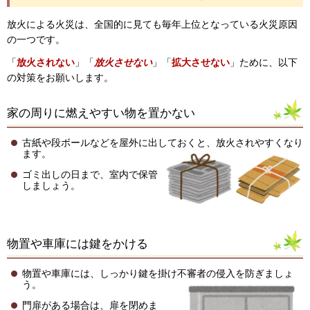
放火による火災は、全国的に見ても毎年上位となっている火災原因
の一つです。
「
放火されない
」「
放火させない
」「
拡大させない
」ために、以下
の対策をお願いします。
家の周りに燃えやすい物を置かない
古紙や段ボールなどを屋外に出しておくと、放火されやすくなり
ます。
ゴミ出しの日まで、室内で保管
しましょう。
物置や車庫には鍵をかける
物置や車庫には、しっかり鍵を掛け不審者の侵入を防ぎましょ
う。
門扉がある場合は、扉を閉めま