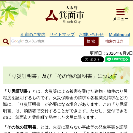
大阪府箕面市 
メニュー
組織のご案内
サイトマップ
お問い合わせ
Multilingual
検索の仕方
更新日：2026年6月9日
「り災証明書」及び「その他の証明書」について
「り災証明書」
とは、火災等による被害を受けた建物・物件のり災
程度を証明するものです。火災保険金の請求や各種減免請求などの
際に、「り災証明書」が必要になる場合があります。この「り災証
明書」は、消防署で交付することができます。ただし、交付できる
のは、箕面市と豊能町で発生した火災に限ります。
「その他の証明書」
とは、火災に至らない事故等の発生事実を証明