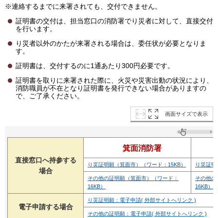
※連絡するまでに来署されても、交付できません。
証明書の交付は、担当窓口の消防署でり災者に対して、直接交付
を行います。
り災者以外のかたが来署される場合は、委任状が必要となりま
す。
証明書は、交付するのに1通あたり300円必要です。
証明書を取りに来署された際に、火災や災害出動の状況により、
消防職員が不在となり証明書を発行できない場合がありますの
で、ご了承ください。
画面サイズで表示
箕面消防署
直接窓口へ持参する
り災証明願（箕面市）（ワード：15KB）
り災証明
場合
その他の証明願（箕面市）（ワード：
その他の
16KB）
16KB）
り災証明願：電子申請( 外部サイトへリンク )
電子申請する場合
その他の証明願：電子申請( 外部サイトへリンク )