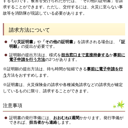
するものです。被害を受けられたかたは、「その他の証明書」を請
求することができます。ただし、交付するには、火災に至らない事
故等を消防隊が現認している必要があります。
請求方法について
「り災証明書」
や
「その他の証明書」
を請求される場合は、
「証
明願」
の提出が必要です。
証明願の提出方法は、様式を
担当窓口まで直接持参する
か
事前に
電子申請を行う方法
の2つがあります。
※証明願の提出方法は、待ち時間が短縮できる
事前に電子申請を行
う
方法をおすすめします。
※証明書は、火災保険金の請求や各種減免請求などの請求先が確定
しているものに限り、請求することができます。
注意事項
証明書の発行準備には、
おおむね1週間
かかります。発行準備が
できれば、
担当者から連絡
します。