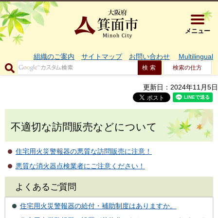
大阪府箕面市 
メニュー
組織のご案内
サイトマップ
お問い合わせ
Multilingual
検索の仕方
更新日：2024年11月5日
不適切な訪問販売などについて
住宅用火災警報器の悪質な訪問販売に注意！
悪質な消火器点検業者にご注意ください！
よくあるご質問
住宅用火災警報器の給付・補助制度はありますか。