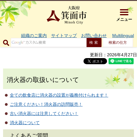
大阪府箕面市 
メニュー
組織のご案内
サイトマップ
お問い合わせ
Multilingual
検索の仕方
更新日：2026年4月27日
消火器の取扱いについて
全ての飲食店に消火器の設置が義務付けられます！
ご注意ください！消火器の訪問販売！
古い消火器には注意してください！
消火器について
よくあるご質問