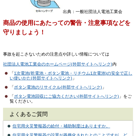
出典：一般社団法人電池工業会
商品の使用にあたっての警告・注意事項などを
守りましょう！
事故を起こさないための注意点や詳しい情報については
社団法人電池工業会のホームページ(外部サイトへリンク)
内
「
1次電池(乾電池・ボタン電池・リチウム1次電池)の安全で正し
い使いかた(外部サイトへリンク)
」
「
ボタン電池のリサイクル(外部サイトへリンク)
」
「
ボタン電池回収にご協力ください(外部サイトへリンク)
」をご
覧ください。
よくあるご質問
住宅用火災警報器の給付・補助制度はありますか。
住宅用火災警報器の設置が義務化されたとのことですが、ど