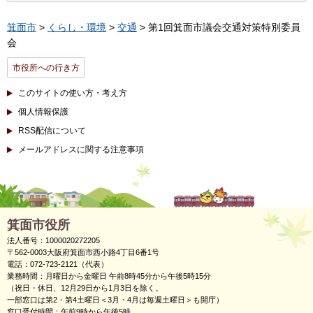
箕面市
>
くらし・環境
>
交通
> 第1回箕面市議会交通対策特別委員
会
市役所への行き方
このサイトの使い方・考え方
個人情報保護
RSS配信について
メールアドレスに関する注意事項
箕面市役所
法人番号：1000020272205
〒562-0003大阪府箕面市西小路4丁目6番1号
電話：072-723-2121（代表）
業務時間：月曜日から金曜日 午前8時45分から午後5時15分
（祝日・休日、12月29日から1月3日を除く。
一部窓口は第2・第4土曜日＜3月・4月は毎週土曜日＞も開庁）
窓口受付時間：午前9時から午後5時