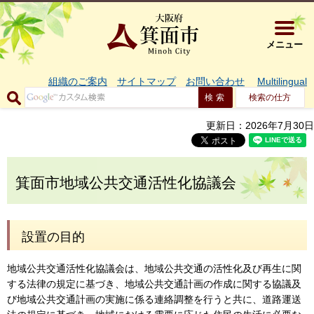
大阪府箕面市 
メニュー
組織のご案内
サイトマップ
お問い合わせ
Multilingual
検索の仕方
更新日：2026年7月30日
箕面市地域公共交通活性化協議会
設置の目的
地域公共交通活性化協議会は、地域公共交通の活性化及び再生に関
する法律の規定に基づき、地域公共交通計画の作成に関する協議及
び地域公共交通計画の実施に係る連絡調整を行うと共に、道路運送