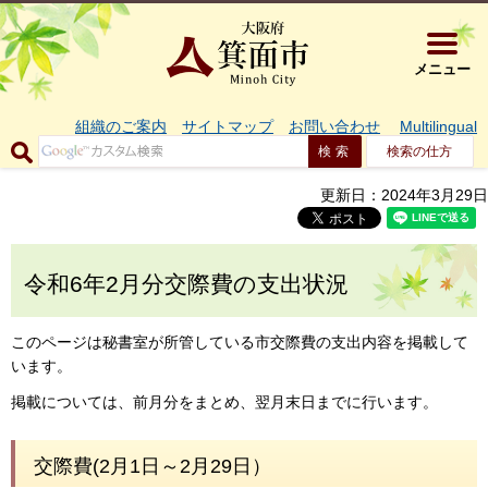
大阪府箕面市 
メニュー
組織のご案内
サイトマップ
お問い合わせ
Multilingual
検索の仕方
更新日：2024年3月29日
令和6年2月分交際費の支出状況
このページは秘書室が所管している市交際費の支出内容を掲載して
います。
掲載については、前月分をまとめ、翌月末日までに行います。
交際費(2月1日～2月29日）