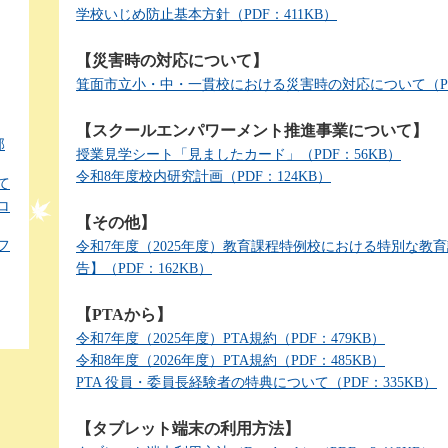
学校いじめ防止基本方針（PDF：411KB）
【災害時の対応について】
箕面市立小・中・一貫校における災害時の対応について（PDF
【スクールエンパワーメント推進事業について】
部
授業見学シート「見ましたカード」（PDF：56KB）
令和8年度校内研究計画（PDF：124KB）
て
ロ
【その他】
フ
令和7年度（2025年度）教育課程特例校における特別な教
告】（PDF：162KB）
【PTAから】
令和7年度（2025年度）PTA規約（PDF：479KB）
令和8年度（2026年度）PTA規約（PDF：485KB）
PTA 役員・委員長経験者の特典について（PDF：335KB）
【タブレット端末の利用方法】