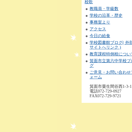
校歌
教職員・学級数
学校の沿革・歴史
事務室より
アクセス
今日の給食
学校図書館ブログ( 外
サイトへリンク )
教育課程特例校につい
箕面市立第六中学校ブ
グ
ご意見・お問い合わせ
ォーム
箕面市粟生間谷西1-3-1
電話072-729-0927
FAX072-729-9721