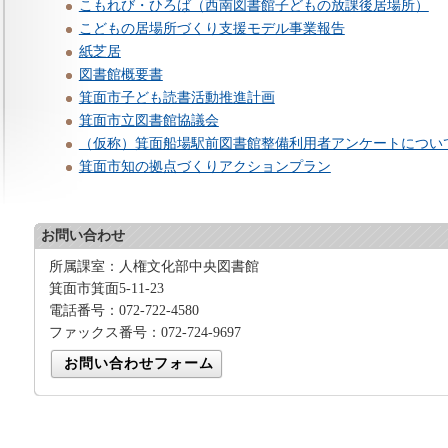
こもれび・ひろば（西南図書館子どもの放課後居場所）
こどもの居場所づくり支援モデル事業報告
紙芝居
図書館概要書
箕面市子ども読書活動推進計画
箕面市立図書館協議会
（仮称）箕面船場駅前図書館整備利用者アンケートについ
箕面市知の拠点づくりアクションプラン
お問い合わせ
所属課室：人権文化部中央図書館
箕面市箕面5-11-23
電話番号：072-722-4580
ファックス番号：072-724-9697