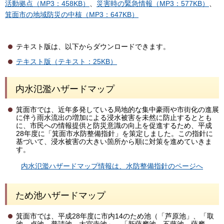
活動拠点（MP3：458KB）
、
災害時の緊急情報（MP3：577KB）
、
箕面市の地域防災の中核（MP3：647KB）
テキスト版は、以下からダウンロードできます。
テキスト版（テキスト：25KB）
内水氾濫ハザードマップ
箕面市では、近年多発している局地的な集中豪雨や市街化の進展
に伴う雨水流出の増加による浸水被害を未然に防止するととも
に、市民への情報提供と防災意識の向上を促進するため、平成
28年度に「箕面市水防整備指針」を策定しました。この指針に
基づいて、浸水被害の大きい箇所から順に対策を進めていきま
す。
内水氾濫ハザードマップ情報は、水防整備指針のページへ
ため池ハザードマップ
箕面市では、平成28年度に市内14のため池（「芦原池」、「取