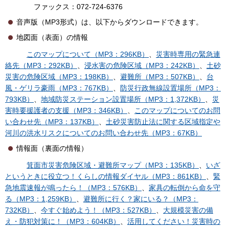
ファックス：072-724-6376
音声版（MP3形式）は、以下からダウンロードできます。
地図面（表面）の情報
このマップについて（MP3：296KB）
、
災害時専用の緊急連
絡先（MP3：292KB）
、
浸水害の危険区域（MP3：242KB）
、
土砂
災害の危険区域（MP3：198KB）
、
避難所（MP3：507KB）
、
台
風・ゲリラ豪雨（MP3：767KB）
、
防災行政無線設置場所（MP3：
793KB）
、
地域防災ステーション設置場所（MP3：1,372KB）
、
災
害時要援護者の支援（MP3：346KB）
、
このマップについてのお問
い合わせ先（MP3：137KB）
、
土砂災害防止法に関する区域指定や
河川の洪水リスクについてのお問い合わせ先（MP3：67KB）
情報面（裏面の情報）
箕面市災害危険区域・避難所マップ（MP3：135KB）
、
いざ
というときに役立つ！くらしの情報ダイヤル（MP3：861KB）
、
緊
急地震速報が鳴ったら！（MP3：576KB）
、
家具の転倒から命を守
る（MP3：1,259KB）
、
避難所に行く？家にいる？（MP3：
732KB）
、
今すぐ始めよう！（MP3：527KB）
、
大規模災害の備
え・防犯対策に！（MP3：604KB）
、
活用してください！災害時の