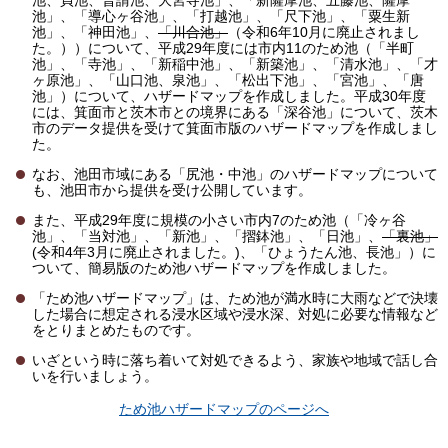
池、貞池、普請池、大宮寺池」、「新薩摩池、五藤池、薩摩
池」、「導心ヶ谷池」、「打越池」、「尺下池」、「粟生新
池」、「神田池」、
「川合池」
（令和6年10月に廃止されまし
た。））について、平成29年度には市内11のため池（「半町
池」、「寺池」、「新稲中池」、「新築池」、「清水池」、「才
ヶ原池」、「山口池、泉池」、「松出下池」、「宮池」、「唐
池」）について、ハザードマップを作成しました。平成30年度
には、箕面市と茨木市との境界にある「深谷池」について、茨木
市のデータ提供を受けて箕面市版のハザードマップを作成しまし
た。
なお、池田市域にある「尻池・中池」のハザードマップについて
も、池田市から提供を受け公開しています。
また、平成29年度に規模の小さい市内7のため池（「冷ヶ谷
池」、「当対池」、「新池」、「摺鉢池」、「日池」、
「裏池」
(令和4年3月に廃止されました。)、「ひょうたん池、長池」）に
ついて、簡易版のため池ハザードマップを作成しました。
「ため池ハザードマップ」は、ため池が満水時に大雨などで決壊
した場合に想定される浸水区域や浸水深、対処に必要な情報など
をとりまとめたものです。
いざという時に落ち着いて対処できるよう、家族や地域で話し合
いを行いましょう。
ため池ハザードマップのページへ