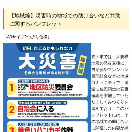
【地域編】災害時の地域での助け合いなど共助
に関するパンフレット
（A3サイズ2つ折り仕様）
箕面市では、大規模
地震の発災直後に、
自治会やマンション
管理組合などの地域
コミュニティで、迅
速に住民同士の安否
確認を実施していた
だくしくみづくりを
進めており、このパ
ンフレットには、そ
の地域での助け合い
に関連した内容が掲