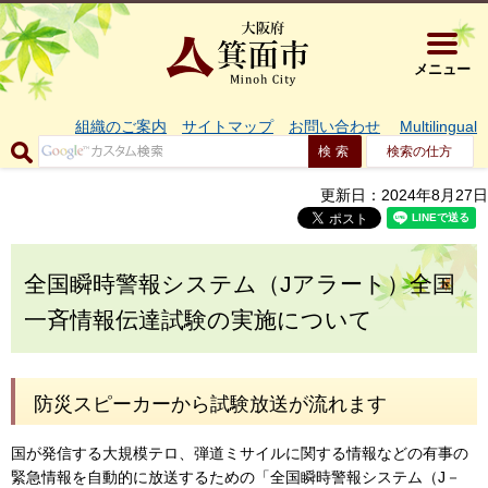
大阪府箕面市 
メニュー
組織のご案内
サイトマップ
お問い合わせ
Multilingual
検索の仕方
更新日：2024年8月27日
全国瞬時警報システム（Jアラート）全国
一斉情報伝達試験の実施について
防災スピーカーから試験放送が流れます
国が発信する大規模テロ、弾道ミサイルに関する情報などの有事の
緊急情報を自動的に放送するための「全国瞬時警報システム（J－