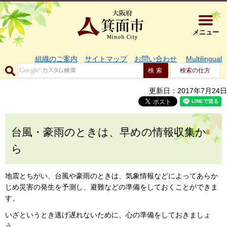
大阪府箕面市 
メニュー
組織のご案内
サイトマップ
お問い合わせ
Multilingual
検索の仕方
更新日：2017年7月24日
台風・豪雨のときは、早めの情報収集か
ら
地震とちがい、台風や豪雨のときは、気象情報などによってあらか
じめ災害の発生を予測し、避難などの準備をしておくことができま
す。
いざというとき逃げ遅れないために、心の準備をしておきましょ
う。