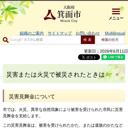
大阪府箕面市 
メニュー
組織のご案内
サイトマップ
お問い合わせ
Multilingual
検索の仕方
更新日：2026年6月11日
災害または火災で被災されたときは
災害見舞金について
市では、火災、異常な自然現象により被害を受けられた市民に災害
見舞金を支給します。
この災害見舞金は、被害を受けられたかた、または遺族のかたなど