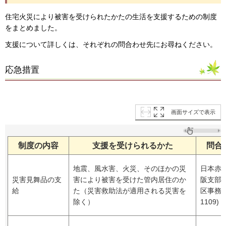
住宅火災により被害を受けられたかたの生活を支援するための制度
をまとめました。
支援について詳しくは、それぞれの問合わせ先にお尋ねください。
応急措置
画面サイズで表示
制度の
内容
支援を受けられるかた
問合
地震、風水害、火災、そのほかの災
日本赤
災害見舞品の支
害により被害を受けた管内居住のか
阪支部
給
た（災害救助法が適用される災害を
区事務局
除く）
1109)