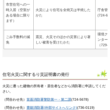
市営住宅への一
時入居（空室が
火災により住宅を全焼又は半焼した
庁舎管
ある場合に限り
かた
(724-67
ます）
環境ク
ごみ手数料の減
震災、火災そのほかの災害により著
ンター
免
しい被害を受けたかた
（729-2
住宅火災に関するり災証明書の発行
火災に遭った建物の所有者・居住者などから消防署に申請してくだ
さい。
（問合わせ先）
箕面消防署警防第一・第二課
(724-5678)
（問合わせ先）
豊能消防署(外部サイトへリンク)
(736-0119)