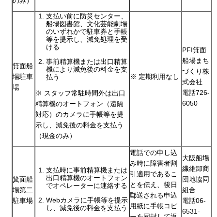
のみ）
支払い前に防災センター、
船場図書館、文化芸能劇場
のいずれかで駐車券と手帳
等を提示し、減免処理を受
ける
PFI箕面
船場まち
事前精算機または出口精算
箕面船
機により減免後の料金を支
づくり株
場駐車
※ 定期利用なし
払う
式会社
場
電話726-
※ スタッフ常駐時間外は出口
6050
精算機のオートフォン（遠隔
対応）のカメラに手帳等を提
示し、減免後の料金を支払う
（現金のみ）
電話での申し込
大阪船場
み時に障害者割
繊維卸商
支払時に事前精算機または
引適用であるこ
出口精算機のオートフォン
箕面船
団地協同
とを伝え、後日
でオペレーターに連絡する
場第二
組合
郵送される申込
Webカメラに手帳等を提示
駐車場
電話06-
用紙に手帳コピ
し、減免後の料金を支払う
6531-
ーを同封して返