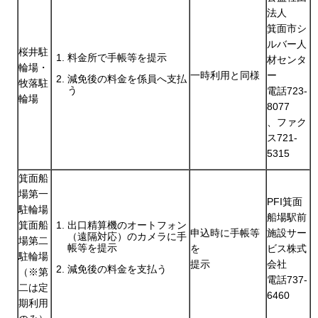
法人
箕面市シ
ルバー人
桜井駐
料金所で手帳等を提示
材センタ
輪場・
一時利用と同様
ー
減免後の料金を係員へ支払
牧落駐
う
電話723-
輪場
8077
、ファク
ス721-
5315
箕面船
場第一
PFI箕面
駐輪場
船場駅前
箕面船
出口精算機のオートフォン
申込時に手帳等
施設サー
（遠隔対応）のカメラに手
場第二
帳等を提示
を
ビス株式
駐輪場
提示
会社
減免後の料金を支払う
（※第
電話737-
二は定
6460
期利用