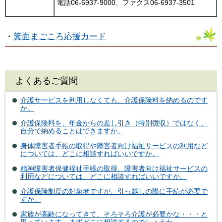
電話06-6937-9000、ファクス06-6937-3501
・
箕面まごころ応援カード
よくあるご質問
介護サービスを利用しなくても、介護保険料を納めるのです
か。
介護保険料を、年金からの差し引き（特別徴収）ではなく、
自分で納めることはできますか。
身体障害者手帳の取得や障害者向け福祉サービスの利用など
については、どこに相談すればいいですか。
精神障害者保健福祉手帳の取得、障害者向け福祉サービスの
利用などについては、どこに相談すればいいですか。
介護保険制度の対象者ですが、引っ越しの際に手続が必要で
すか。
家族が高齢になってきて、そろそろ介護が必要かな・・・と
思っています。まずどこに相談するのでしょうか。