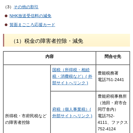
（3）
その他の割引
NHK放送受信料の減免
箕面まごころ応援カード
（1）税金の障害者控除・減免
内容
問合せ先
国税（所得税・相続
豊能税務署
税・消費税など）( 外
電話751-2441
部サイトへリンク )
豊能府税事務所
（池田・府市合
府税（個人事業税）(
同庁舎内）
所得税・市府民税など
外部サイトへリンク )
電話752-
の障害者控除
4111、ファクス
752-4124