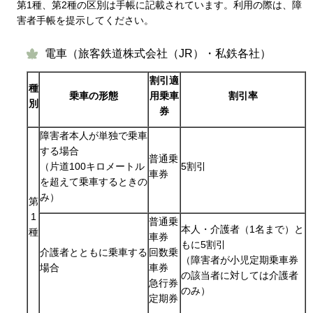
第1種、第2種の区別は手帳に記載されています。利用の際は、障
害者手帳を提示してください。
電車（旅客鉄道株式会社（JR）・私鉄各社）
割引適
種
乗車の形態
用乗車
割引率
別
券
障害者本人が単独で乗車
する場合
普通乗
（片道100キロメートル
5割引
車券
を超えて乗車するときの
み）
第
1
普通乗
本人・介護者（1名まで）と
種
車券
もに5割引
介護者とともに乗車する
回数乗
（障害者が小児定期乗車券
場合
車券
の該当者に対しては介護者
急行券
のみ）
定期券