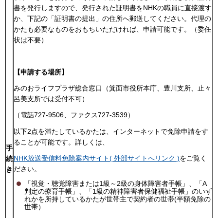
書を発行しますので、発行された証明書をNHKの職員に直接渡す
か、下記の「証明書の提出」の住所へ郵送してください。代理の
かたも必要なものをおもちいただければ、申請可能です。（委任
状は不要）
【申請する場所】
みのおライフプラザ総合窓口（箕面市役所本庁、豊川支所、止々
呂美支所では受付不可）
（電話727-9506、ファクス727-3539）
以下2点を満たしているかたは、インターネットで免除申請をす
ることが可能です。詳しくは、
手
NHK放送受信料免除案内サイト( 外部サイトへリンク )
をご覧く
続
ださい。
き
「視覚・聴覚障害または1級～2級の身体障害者手帳」、「A
判定の療育手帳」、「1級の精神障害者保健福祉手帳」のいず
れかを所持しているかたが世帯主で契約者の世帯(半額免除の
世帯）