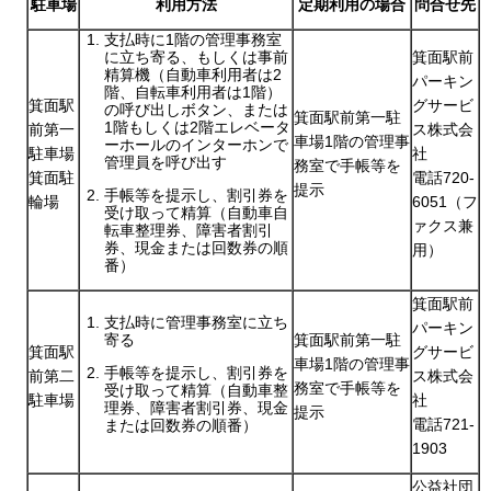
駐車場
利用方法
定期利用の場合
問合せ先
支払時に1階の管理事務室
に立ち寄る、もしくは事前
箕面駅前
精算機（自動車利用者は2
パーキン
階、自転車利用者は1階）
箕面駅
グサービ
の呼び出しボタン、または
箕面駅前第一駐
1階もしくは2階エレベータ
前第一
ス株式会
車場1階の管理事
ーホールのインターホンで
駐車場
社
管理員を呼び出す
務室で手帳等を
箕面駐
電話720-
提示
手帳等を提示し、割引券を
輪場
6051（フ
受け取って精算（自動車自
ァクス兼
転車整理券、障害者割引
券、現金または回数券の順
用）
番）
箕面駅前
支払時に管理事務室に立ち
パーキン
寄る
箕面駅前第一駐
箕面駅
グサービ
車場1階の管理事
手帳等を提示し、割引券を
前第二
ス株式会
務室で手帳等を
受け取って精算（自動車整
駐車場
社
理券、障害者割引券、現金
提示
電話721-
または回数券の順番）
1903
公益社団