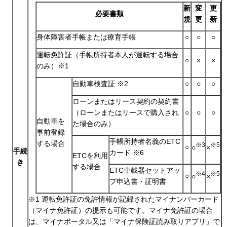
新
変
更
必要書類
規
更
新
身体障害者手帳または療育手帳
○
○
○
運転免許証（手帳所持者本人が運転する場合
○
×
×
のみ）※1
自動車検査証 ※2
○
○
○
ローンまたはリース契約の契約書
（ローンまたはリースで購入され
○
○
○
自動車を
た場合のみ）
事前登録
手帳所持者名義のETC
する場合
※3
※5
○
○
×
手続
カード ※6
ETCを利用
き
する場合
ETC車載器セットアッ
※4
※5
○
○
×
プ申込書・証明書
※1 運転免許証の免許情報が記録されたマイナンバーカード
（マイナ免許証）の提示も可能です。マイナ免許証の場合
は、マイナポータル又は「マイナ保険証読み取りアプリ」で