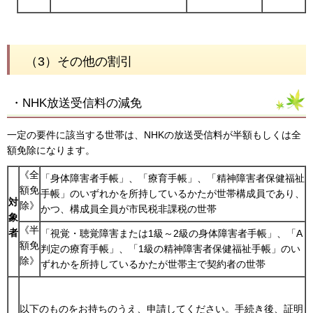
（3）その他の割引
・NHK放送受信料の減免
一定の要件に該当する世帯は、NHKの放送受信料が半額もしくは全
額免除になります。
《全
「身体障害者手帳」、「療育手帳」、「精神障害者保健福祉
額免
手帳」のいずれかを所持しているかたが世帯構成員であり、
対
除》
かつ、構成員全員が市民税非課税の世帯
象
《半
者
「視覚・聴覚障害または1級～2級の身体障害者手帳」、「A
額免
判定の療育手帳」、「1級の精神障害者保健福祉手帳」のい
除》
ずれかを所持しているかたが世帯主で契約者の世帯
以下のものをお持ちのうえ、申請してください。手続き後、証明