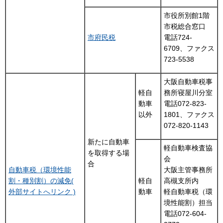
市役所別館1階
市税総合窓口
市府民税
電話724-
6709、ファクス
723-5538
大阪自動車税事
軽自
務所寝屋川分室
動車
電話072-823-
以外
1801、ファクス
072-820-1143
新たに自動車
軽自動車検査協
を取得する場
会
合
自動車税（環境性能
大阪主管事務所
割・種別割）の減免(
軽自
高槻支所内
外部サイトへリンク )
動車
軽自動車税（環
境性能割）担当
電話072-604-