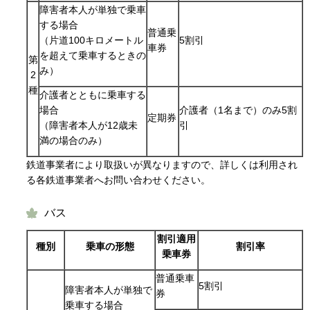
障害者本人が単独で乗車
する場合
普通乗
（片道100キロメートル
5割引
車券
を超えて乗車するときの
第
み）
2
種
介護者とともに乗車する
場合
介護者（1名まで）のみ5割
定期券
（障害者本人が12歳未
引
満の場合のみ）
鉄道事業者により取扱いが異なりますので、詳しくは利用され
る各鉄道事業者へお問い合わせください。
バス
割引適用
種別
乗車の形態
割引率
乗車券
普通乗車
5割引
障害者本人が単独で
券
乗車する場合