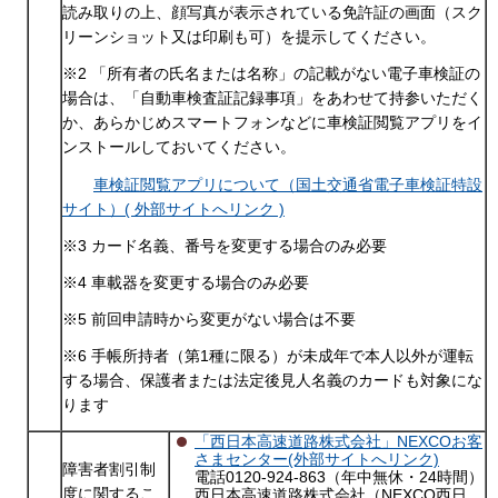
読み取りの上、顔写真が表示されている免許証の画面（スク
リーンショット又は印刷も可）を提示してください。
※2 「所有者の氏名または名称」の記載がない電子車検証の
場合は、「自動車検査証記録事項」をあわせて持参いただく
か、あらかじめスマートフォンなどに車検証閲覧アプリをイ
ンストールしておいてください。
車検証閲覧アプリについて（国土交通省電子車検証特設
サイト）( 外部サイトへリンク )
※3 カード名義、番号を変更する場合のみ必要
※4 車載器を変更する場合のみ必要
※5 前回申請時から変更がない場合は不要
※6 手帳所持者（第1種に限る）が未成年で本人以外が運転
する場合、保護者または法定後見人名義のカードも対象にな
ります
「西日本高速道路株式会社」NEXCOお客
さまセンター(外部サイトへリンク)
障害者割引制
電話0120-924-863（年中無休・24時間）
度に関するこ
西日本高速道路株式会社（NEXCO西日