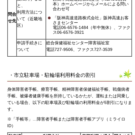
本）ホームページからメールによる問い
と、
合わせ可
利用方法につ
問合
「阪神高速道路株式会社」阪神高速お客
いて（近畿地
せ先
さまセンター
区）
電話06-6576-1484（年中無休）、ファク
ス06-6576-3921
申請手続きに
総合保健福祉センター障害福祉室
ついて
電話727-9506、ファクス727-3539
・市立駐車場・駐輪場利用料金の割引
身体障害者手帳、療育手帳、精神障害者保健福祉手帳、戦傷病者
手帳、被爆者健康手帳を所持しているかたが、運転または同乗し
ている場合、以下の駐車場及び駐輪場の利用料金が5割引になりま
す。
※「手帳等」…障害者手帳または障害者手帳アプリ（ミライロ
ID）