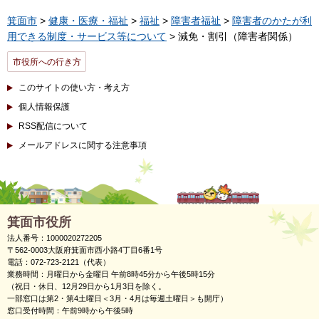
箕面市
>
健康・医療・福祉
>
福祉
>
障害者福祉
>
障害者のかたが利
用できる制度・サービス等について
> 減免・割引（障害者関係）
市役所への行き方
このサイトの使い方・考え方
個人情報保護
RSS配信について
メールアドレスに関する注意事項
箕面市役所
法人番号：1000020272205
〒562-0003大阪府箕面市西小路4丁目6番1号
電話：072-723-2121（代表）
業務時間：月曜日から金曜日 午前8時45分から午後5時15分
（祝日・休日、12月29日から1月3日を除く。
一部窓口は第2・第4土曜日＜3月・4月は毎週土曜日＞も開庁）
窓口受付時間：午前9時から午後5時