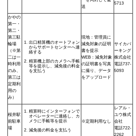
5713
送
かやの
第一・
第二・
第三駐
現地：管理員に
出口精算機のオートフォン
輪場
減免対象の証明
サイカパ
からサポートセンターへ連
（※第
書を提示
ーキング
絡する
二は一
WEB：減免対象
株式会社
精算機上部のカメラへ手帳
時利用
の証明書を写真
電話737-
等を提示し、減免後の料金
のみ、
に撮り、データ
5093
を支払う
第三は
をアップロード
定期利
用の
み）
レアル・
精算時にインターフォンで
桜井駅
ユウ株式
オペレーターに連絡し、カ
メラに手帳等を提示
前駐車
※定期利用なし
会社
場
電話722-
減免後の料金を支払う
2262