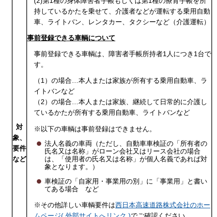
(2)第1種の身体障害者手帳もしくは第1種の療育手帳を所
持しているかたを乗せて、介護者などが運転する乗用自動
車、ライトバン、レンタカー、タクシーなど（介護運転）
事前登録できる車輌について
事前登録できる車輌は、障害者手帳所持者1人につき1台で
す。
（1）の場合…本人または家族が所有する乗用自動車、ラ
イトバンなど
（2）の場合…本人または家族、継続して日常的に介護し
ているかたが所有する乗用自動車、ライトバンなど
対
※以下の車輌は事前登録はできません。
象、
法人名義の車両（ただし、自動車車検証の「所有者の
要件
氏名又は名称」がローン会社又はリース会社の場合
など
は、「使用者の氏名又は名称」が個人名義であれば対
象となります。）
車検証の「自家用・事業用の別」に「事業用」と書い
てある場合 など
※その他詳しい車輌要件は
西日本高速道路株式会社のホー
ムページ( 外部サイトへリンク )
でご確認ください。