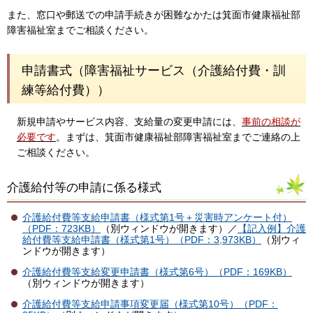
また、窓口や郵送での申請手続きが困難なかたは箕面市健康福祉部
障害福祉室までご相談ください。
申請書式（障害福祉サービス（介護給付費・訓
練等給付費））
新規申請やサービス内容、支給量の変更申請には、
事前の相談が
必要です
。まずは、箕面市健康福祉部障害福祉室までご連絡の上
ご相談ください。
介護給付等の申請に係る様式
介護給付費等支給申請書（様式第1号＋災害時アンケート付）
（PDF：723KB）
（別ウィンドウが開きます）／
【記入例】介護
給付費等支給申請書（様式第1号）（PDF：3,973KB）
（別ウィ
ンドウが開きます）
介護給付費等支給変更申請書（様式第6号）（PDF：169KB）
（別ウィンドウが開きます）
介護給付費等支給申請事項変更届（様式第10号）（PDF：