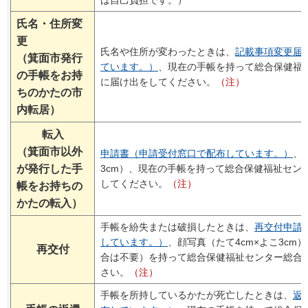
は自己負担です。）
氏名・住所変
更
氏名や住所が変わったときは、
記載事項変更届
（箕面市発行
ています。）
、現在の手帳を持って総合保健福
の手帳をお持
に届け出をしてください。
（注）
ちのかたの市
内転居）
転入
（箕面市以外
申請書（申請受付窓口で配布しています。）
、
が発行した手
3cm）、現在の手帳を持って総合保健福祉セン
してください。
（注）
帳をお持ちの
かたの転入）
手帳を紛失または破損したときは、
再交付申請
しています。）
、顔写真（たて4cm×よこ3cm
再交付
合は不要）を持って総合保健福祉センター総合
さい。
（
注）
手帳を所持しているかたが死亡したときは、
返