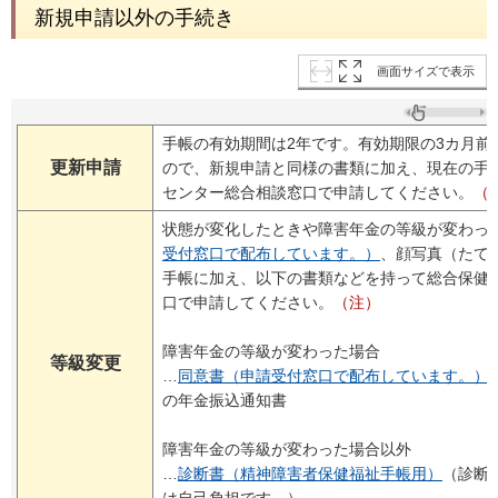
新規申請以外の手続き
画面サイズで表示
手帳の有効期間は2年です。有効期限の3カ月前
更新申請
ので、新規申請と同様の書類に加え、現在の手
センター総合相談窓口で申請してください。
（
状態が変化したときや障害年金の等級が変わっ
受付窓口で配布しています。）
、顔写真（たて4
手帳に加え、以下の書類などを持って総合保健
口で申請してください。
（注）
障害年金の等級が変わった場合
等級変更
…
同意書（申請受付窓口で配布しています。）
の年金振込通知書
障害年金の等級が変わった場合以外
…
診断書（精神障害者保健福祉手帳用）
（診断