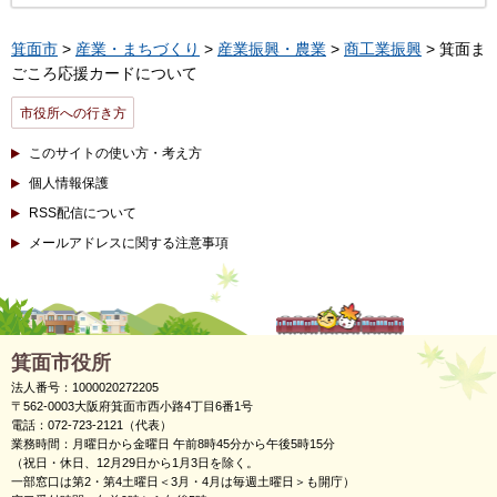
箕面市
>
産業・まちづくり
>
産業振興・農業
>
商工業振興
> 箕面ま
ごころ応援カードについて
市役所への行き方
このサイトの使い方・考え方
個人情報保護
RSS配信について
メールアドレスに関する注意事項
箕面市役所
法人番号：1000020272205
〒562-0003大阪府箕面市西小路4丁目6番1号
電話：072-723-2121（代表）
業務時間：月曜日から金曜日 午前8時45分から午後5時15分
（祝日・休日、12月29日から1月3日を除く。
一部窓口は第2・第4土曜日＜3月・4月は毎週土曜日＞も開庁）