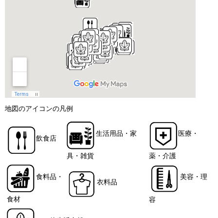
地図のアイコンの凡例
生活用品・家
医療・
飲食店
具・雑貨
薬・介護
食料品・
美容・理
衣料品
食材
容