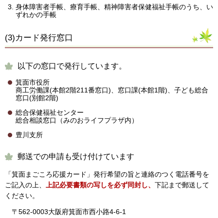
身体障害者手帳、療育手帳、精神障害者保健福祉手帳のうち、い
ずれかの手帳
(3)カード発行窓口
以下の窓口で発行しています。
箕面市役所
商工労働課(本館2階211番窓口)、窓口課(本館1階)、子ども総合
窓口(別館2階)
総合保健福祉センター
総合相談窓口（みのおライフプラザ内）
豊川支所
郵送での申請も受け付けています
「箕面まごころ応援カード」発行希望の旨と連絡のつく電話番号を
ご記入の上、
上記必要書類の写しを必ず同封
し、
下記まで郵送して
ください。
〒562-0003大阪府箕面市西小路4-6-1