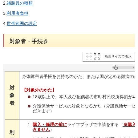
2.
補装具の種類
3.
利用者負担
4.
世帯範囲の設定
対象者・手続き
画面サイズで表示
身体障害者手帳をお持ちのかた、または国が定める難病の
対
【対象外のかた】
象
18歳以上で、本人及び配偶者の市町村民税所得割が4
者
介護保険サービスの対象となるかた（介護保険サービ
だきます）
購入・修理の前に
ライフプラザで申請をする（
※購入
きません
）
利