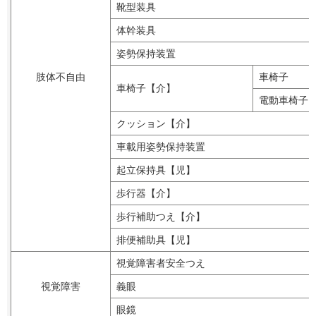
靴型装具
体幹装具
姿勢保持装置
肢体不自由
車椅子
車椅子【介】
電動車椅子
クッション【介】
車載用姿勢保持装置
起立保持具【児】
歩行器【介】
歩行補助つえ【介】
排便補助具【児】
視覚障害者安全つえ
視覚障害
義眼
眼鏡