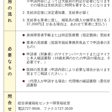
※申請内容によっては大阪府の判定が必要になります
用
その場合は支給決定に時間を要することになります
の
支給決定後に決定通知書、支給券が届く
流
支給券を業者に渡し、補装具の購入や修理を受ける【
れ
37,200円)】がある場合は、あわせて業者に支払う）
身体障害者手帳または特定医療費（指定難病）受給者
業者の見積書（箕面市福祉事務所長あてで申請者の見
もの）
必
申請者（対象者）のマイナンバーカードまたはマイナ
要
と本人確認書類（18歳未満のかたの申請の場合は、保
な
必要です。）
も
医師の意見書（申請内容により必要な場合があります
室までご相談ください。）
の
（代理人が申請する場合）代理権の確認書類（委任状
認書類
問
合
総合保健福祉センター障害福祉室
電話727-9506、ファクス727-3539
せ