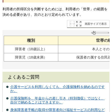
利用者の所得区分を判断するためには、利用者の「世帯」の範囲を
決める必要があり、次のとおり定められています。
画面サイズで表示
種別
世帯の範
障害者（18歳以上）
本人とその
障害児（18歳未満）
保護者の属する住民基
よくあるご質問
介護サービスを利用しなくても、介護保険料を納めるのです
か。
介護保険料を、年金からの差し引き（特別徴収）ではなく、
自分で納めることはできますか。
身体障害者手帳の取得や障害者向け福祉サービスの利用など