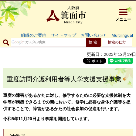
大阪府箕面市 
メニュー
組織のご案内
サイトマップ
お問い合わせ
Multilingual
検索の仕方
更新日：2023年12月19日
重度訪問介護利用者等大学支援支援事業
重度の障害があるかたに対し、修学するために必要な支援体制を大
学等が構築できるまでの間において、修学に必要な身体介護等を提
供することで、障害があるかたの社会参加の促進を行います。
令和5年11月20日より事業を開始しています。