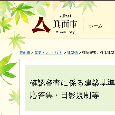
ホーム
箕面市
>
産業・まちづくり
>
建築物
> 確認審査に係る建
確認審査に係る建築基
応答集・日影規制等