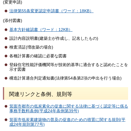
(変更申請)
法律第55条変更認定申請書（ワード：18KB）
(添付図書)
基本方針確認書（ワード：12KB）
設計内容説明書(建築士が作成し、記名したもの)
検査済証(増改築の場合)
各種計算書の確認に必要な図書
登録住宅性能評価機関等が技術的基準に適合すると認めたことを
示す図書
構造計算適合判定通知書(法律第54条第2項の申出を行う場合)
関連リンクと条例、規則等
箕面市都市の低炭素化の促進に関する法律に基づく認定等に係る
事務手数料条例(平成24年条例第39号)
箕面市低炭素建築物の普及の促進のための措置に関する規則(平
成24年規則第77号)