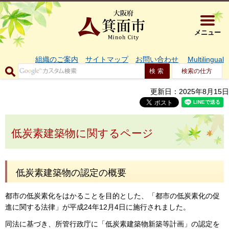
大阪府箕面市 
メニュー
組織のご案内
サイトマップ
お問い合わせ
Multilingual
検索の仕方
更新日：2025年8月15日
低炭素建築物に関するページ
低炭素建築物の認定の概要
都市の低炭素化をはかることを目的とした、「都市の低炭素化の促
進に関する法律」が平成24年12月4日に施行されました。
同法に基づき、所管行政庁に「低炭素建築物新築等計画」の認定を