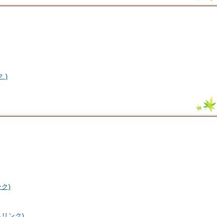
 )
ク)
リンク)