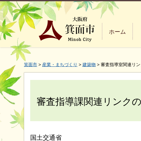
ホーム
箕面市
>
産業・まちづくり
>
建築物
> 審査指導室関連リ
審査指導課関連リンク
国土交通省