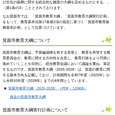
び文化の振興に関する総合的な施策の大綱を定めるものとする。」
（第1条の3）こととされております。
なお箕面市では、「箕面市教育大綱」「箕面市教育大綱実行計画」
をもって、教育基本法第17条第2項の規定に基づく「箕面市教育振
興基本計画」として位置づけています。
箕面市教育大綱について
箕面市教育大綱は、予算編成権を有する首長と、教育を所管する教
育委員会が、教育に関する方向性を合意し、教育行政をより円滑に
進めていくことを目的に、総合教育会議において議論を重ね、策定
するものです。箕面市教育大綱〈2025-2028〉は、箕面の教育に関
する基本方向を記載しており、計画期間を令和7年度（2025年）か
ら令和10年度（2028年）までの4年間としています。
箕面市教育大綱〈2025-2028〉（PDF：120KB）
過去の箕面市教育大綱
箕面市教育大綱実行計画について