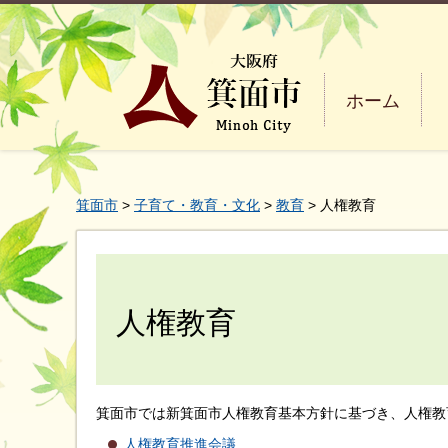
ホーム
箕面市
>
子育て・教育・文化
>
教育
> 人権教育
人権教育
箕面市では新箕面市人権教育基本方針に基づき、人権教
人権教育推進会議