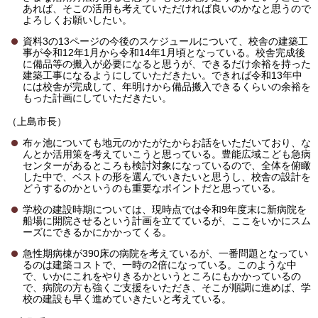
あれば、そこの活用も考えていただければ良いのかなと思うので
よろしくお願いしたい。
資料3の13ページの今後のスケジュールについて、校舎の建築工
事が令和12年1月から令和14年1月頃となっている。校舎完成後
に備品等の搬入が必要になると思うが、できるだけ余裕を持った
建築工事になるようにしていただきたい。できれば令和13年中
には校舎が完成して、年明けから備品搬入できるくらいの余裕を
もった計画にしていただきたい。
（上島市長）
布ヶ池についても地元のかたがたからお話をいただいており、な
んとか活用策を考えていこうと思っている。豊能広域こども急病
センターがあるところも検討対象になっているので、全体を俯瞰
した中で、ベストの形を選んでいきたいと思うし、校舎の設計を
どうするのかというのも重要なポイントだと思っている。
学校の建設時期については、現時点では令和9年度末に新病院を
船場に開院させるという計画を立てているが、ここをいかにスム
ーズにできるかにかかってくる。
急性期病棟が390床の病院を考えているが、一番問題となってい
るのは建築コストで、一時の2倍になっている。このような中
で、いかにこれをやりきるかというところにもかかっているの
で、病院の方も強くご支援をいただき、そこが順調に進めば、学
校の建設も早く進めていきたいと考えている。