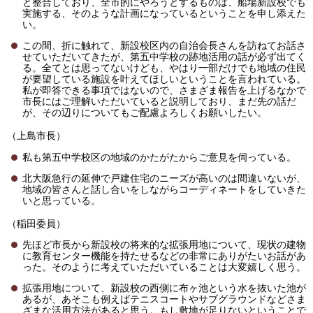
と整合しており、全市的にやろうとするものは、船場新設校でも
実施する、そのような計画になっているということを申し添えた
い。
この間、折に触れて、新設校区内の自治会長さんを訪ねてお話さ
せていただいてきたが、第五中学校の跡地活用の話が必ず出てく
る。全てとは思ってないけども、やはり一部だけでも地域の住民
が要望している施設を叶えてほしいということを言われている。
私が即答できる事項ではないので、さまざま報告を上げるなかで
市長にはご理解いただいていると説明しており、まだ先の話だ
が、その辺りについてもご配慮よろしくお願いしたい。
（上島市長）
私も第五中学校区の地域のかたがたからご意見を伺っている。
北大阪急行の延伸で戸建住宅のニーズが高いのは間違いないが、
地域の皆さんと話し合いをしながらコーディネートをしていきた
いと思っている。
（稲田委員）
先ほど市長から新設校の将来的な拡張用地について、現状の建物
に教育センター機能を持たせるなどの非常にありがたいお話があ
った。そのように考えていただいていることは大変嬉しく思う。
拡張用地について、新設校の西側に布ヶ池という水を抜いた池が
あるが、あそこも例えばテニスコートやサブグラウンドなどさま
ざまな活用方法があると思う。もし敷地が足りないということで