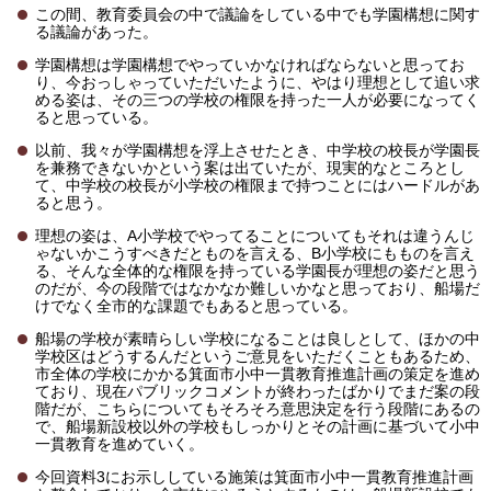
この間、教育委員会の中で議論をしている中でも学園構想に関す
る議論があった。
学園構想は学園構想でやっていかなければならないと思ってお
り、今おっしゃっていただいたように、やはり理想として追い求
める姿は、その三つの学校の権限を持った一人が必要になってく
ると思っている。
以前、我々が学園構想を浮上させたとき、中学校の校長が学園長
を兼務できないかという案は出ていたが、現実的なところとし
て、中学校の校長が小学校の権限まで持つことにはハードルがあ
ると思う。
理想の姿は、A小学校でやってることについてもそれは違うんじ
ゃないかこうすべきだとものを言える、B小学校にもものを言え
る、そんな全体的な権限を持っている学園長が理想の姿だと思う
のだが、今の段階ではなかなか難しいかなと思っており、船場だ
けでなく全市的な課題でもあると思っている。
船場の学校が素晴らしい学校になることは良しとして、ほかの中
学校区はどうするんだというご意見をいただくこともあるため、
市全体の学校にかかる箕面市小中一貫教育推進計画の策定を進め
ており、現在パブリックコメントが終わったばかりでまだ案の段
階だが、こちらについてもそろそろ意思決定を行う段階にあるの
で、船場新設校以外の学校もしっかりとその計画に基づいて小中
一貫教育を進めていく。
今回資料3にお示ししている施策は箕面市小中一貫教育推進計画