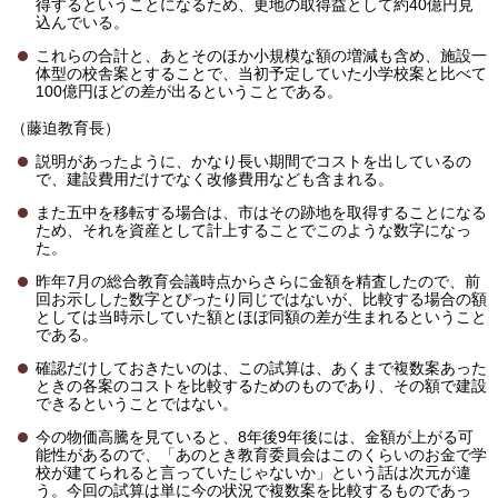
得するということになるため、更地の取得益として約40億円見
込んでいる。
これらの合計と、あとそのほか小規模な額の増減も含め、施設一
体型の校舎案とすることで、当初予定していた小学校案と比べて
100億円ほどの差が出るということである。
（藤迫教育長）
説明があったように、かなり長い期間でコストを出しているの
で、建設費用だけでなく改修費用なども含まれる。
また五中を移転する場合は、市はその跡地を取得することになる
ため、それを資産として計上することでこのような数字になっ
た。
昨年7月の総合教育会議時点からさらに金額を精査したので、前
回お示しした数字とぴったり同じではないが、比較する場合の額
としては当時示していた額とほぼ同額の差が生まれるということ
である。
確認だけしておきたいのは、この試算は、あくまで複数案あった
ときの各案のコストを比較するためのものであり、その額で建設
できるということではない。
今の物価高騰を見ていると、8年後9年後には、金額が上がる可
能性があるので、「あのとき教育委員会はこのくらいのお金で学
校が建てられると言っていたじゃないか」という話は次元が違
う。今回の試算は単に今の状況で複数案を比較するものであっ