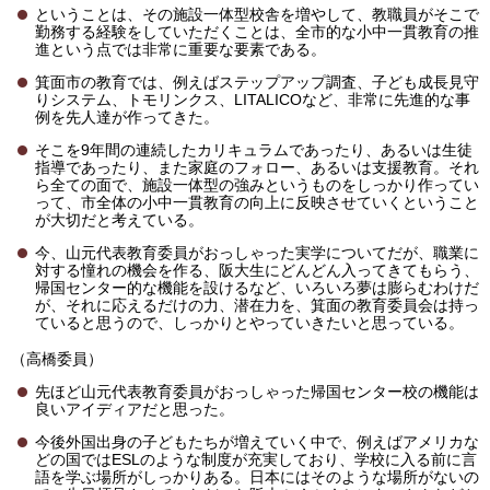
ということは、その施設一体型校舎を増やして、教職員がそこで
勤務する経験をしていただくことは、全市的な小中一貫教育の推
進という点では非常に重要な要素である。
箕面市の教育では、例えばステップアップ調査、子ども成長見守
りシステム、トモリンクス、LITALICOなど、非常に先進的な事
例を先人達が作ってきた。
そこを9年間の連続したカリキュラムであったり、あるいは生徒
指導であったり、また家庭のフォロー、あるいは支援教育。それ
ら全ての面で、施設一体型の強みというものをしっかり作ってい
って、市全体の小中一貫教育の向上に反映させていくということ
が大切だと考えている。
今、山元代表教育委員がおっしゃった実学についてだが、職業に
対する憧れの機会を作る、阪大生にどんどん入ってきてもらう、
帰国センター的な機能を設けるなど、いろいろ夢は膨らむわけだ
が、それに応えるだけの力、潜在力を、箕面の教育委員会は持っ
ていると思うので、しっかりとやっていきたいと思っている。
（高橋委員）
先ほど山元代表教育委員がおっしゃった帰国センター校の機能は
良いアイディアだと思った。
今後外国出身の子どもたちが増えていく中で、例えばアメリカな
どの国ではESLのような制度が充実しており、学校に入る前に言
語を学ぶ場所がしっかりある。日本にはそのような場所がないの