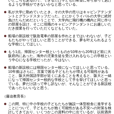
いところもあるので、できるだけ子どもの希望に寄り添ってあげ
るような学校ができないかなと思っている。
私が大学に勤めていたとき、その大学の売りはキャビンアテンダ
ントとグランドスタッフだった。とにかくライバルの大学に絶対
負けたらだめだということで、大学内に飛行機の機内と同じ作り
の部屋を設け、そこに現職のキャビンアテンダントにお越しいた
だき授業を行っていただくなどもしていた。
船場の新設校で阪急電車の部屋を作れとまではいわないが、子ど
もたちがやってほしいと思うことができる、夢を叶えられるよう
な学校にしてほしい。
もう1点。帰国センター校というものが10年から20年ほど前に大
阪府内にあった。海外の児童生徒を受け入れるならこの学校とい
う中心になる学校だったが、今はない。
船場の新設校には帰国センター校になってほしいと思っている。
10年後はさらに、言葉で困る子どもたちが増える可能性がある
こと、阪大外国語学部が近くにあることを考えると、阪大と一緒
になって帰国センター校的な学校として手を挙げてほしいと思っ
ている。夢だけ語って申し訳ないが、そんなことができる新設校
であったらいいなと思う。
（藤迫教育長）
この間、特に中小学校の子どもたちが施設一体型校舎に進学する
ことについて、子どもたちが抱く可能性がある不安への対策を検
討してきており、いくつかこの資料の中に出ているが、以前酒井