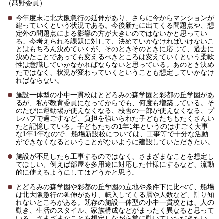
（髙野委員）
今年度末に北大阪急行の延伸があり、さらに今からマンションが
建っていくという状況である。今後新たに出てくる問題点や、想
定外の問題点による影響の方が大きいのではないかと思ってい
る。今考えられる課題に対して、決めていかなければいけないこ
とはもちろん決めていくが、そのときそのときに応じて、過去に
決めたことであっても変えるべきところは変えていくという柔軟
性は意識していかなかればならないと思っている。あのとき決め
たではなく、状況が変わっていくということも想定していかなけ
ればならない。
施設一体型の小中一貫校はとどろみの森学園と彩都の丘学園があ
るが、私が教育委員になってからでも、何度も増築している。そ
のたびに運動場が使えなくなる、校舎の一部が使えなくなる、プ
レハブで過ごすなど、負担を強いられた子どもたちもたくさんい
たと記憶している。子どもたちの1年1年というのはすごく大事
な1年1年なので、船場新設校については、工事等で十分な活動
ができなくなるということがないように建設していただきたい。
施設が不足したら工事するのではなく、さまざまなことを想定し
てほしい。例えば部屋を多用途に対応した仕様にするなど、流動
的に使えるようにしてはどうかと思う。
とどろみの森学園や彩都の丘学園の立地や条件下に比べて、船場
は北大阪急行の延伸があり、転入してくる層や人数など、計り知
れないところがある。既存の施設一体型の小中一貫校とは、人の
動き、生活のスタイル、家族構成などがまったく異なると思って
いる。さまざまなことを想定しながら常に動いていただきたい。