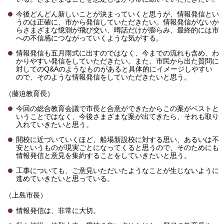
今後どんどん新しいことが決まっていくと思うが、情報発信とい
うのは正確に、市から発信していただきたい。情報発信がないか
らさまざまな憶測が飛び交い、噂話だけが膨らみ、最終的には市
への不信感につながっていくような気がする。
情報発信も五月雨式に出すのではなく、今までの流れも含め、わ
かりやすい発信をしていただきたい。また、市民から出た質問に
対してのQ&Aのようなものがあると具体的にイメージしやすい
ので、そのような情報発信をしていただきたいと思う。
（藤迫教育長）
今回の総合教育会議で市長と合意ができたからこの案がベストと
いうことではなく、今後さまざまな案が出てきたら、それも取り
入れていきたいと思う。
開校に近づいていくほど、船場新設校に対する思い、あるいは不
安というものが現実ごとになってくると思うので、そのためにも
情報発信と意見を集約することをしていきたいと思う。
工事についても、ご意見いただいたようなことが生じないように
進めていきたいと思っている。
（上島市長）
情報発信は、非常に大切。