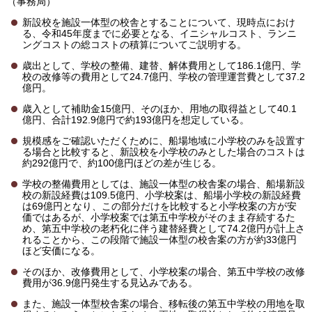
（事務局）
新設校を施設一体型の校舎とすることについて、現時点におけ
る、令和45年度までに必要となる、イニシャルコスト、ランニ
ングコストの総コストの積算についてご説明する。
歳出として、学校の整備、建替、解体費用として186.1億円、学
校の改修等の費用として24.7億円、学校の管理運営費として37.2
億円。
歳入として補助金15億円、そのほか、用地の取得益として40.1
億円、合計192.9億円で約193億円を想定している。
規模感をご確認いただくために、船場地域に小学校のみを設置す
る場合と比較すると、新設校を小学校のみとした場合のコストは
約292億円で、約100億円ほどの差が生じる。
学校の整備費用としては、施設一体型の校舎案の場合、船場新設
校の新設経費は109.5億円、小学校案は、船場小学校の新設経費
は69億円となり、この部分だけを比較すると小学校案の方が安
価ではあるが、小学校案では第五中学校がそのまま存続するた
め、第五中学校の老朽化に伴う建替経費として74.2億円が計上さ
れることから、この段階で施設一体型の校舎案の方が約33億円
ほど安価になる。
そのほか、改修費用として、小学校案の場合、第五中学校の改修
費用が36.9億円発生する見込みである。
また、施設一体型校舎案の場合、移転後の第五中学校の用地を取