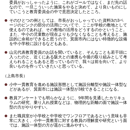
委員がおっしゃったように、これがゴールではなく、まだ先の話
なので、一旦こういった施策をやると決めて、より良いものにし
ていこうと教育委員会の中で意思決定したところ。
そのひとつの例としては、市長がおっしゃっていた資料3の3ペ
ージのピンクの部分の活用についてで、ここが学校の敷地として
使えるのであれば、その敷地の活用をどうするのかということ。
また、中小の児童数が現在よりも少なくなることも考えると、施
設的に余裕ができると思うので、箕面市内にはない特徴的な設備
を中小学校に設けるなどもある。
山元代表教育委員のお話を聞いていると、そんなことも若干頭に
入ったのと、近くにある阪大との連携も今後の取り組みとして考
えられることもあると思っているので、我々は前を向いて、より
良いものを作っていきたいと思っている。
（上島市長）
小中一貫教育を進める施設形態として施設分離型や施設一体型な
どがあるが、箕面市には施設一体型が3校できることになる。
教員アンケートでも明らかなように、9年間を見通したカリキュ
ラムの研究、乗り入れ授業などは、物理的な距離の面で施設一体
型の方がやりやすい。
また職員室が小学校と中学校でワンフロアであるという意味も非
常に大きく、小中一貫教育に対する教員の理解度や研究という面
では、施設一体型の方が遥かに進みやすい。