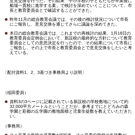
意見交換を行った。その結果「中小学校の子どもたちが卒業後に
船場一貫校に進学する案」で検討を深めていくことについて、市
長と教育委員会とで確認することができた。
昨年11月の総合教育会議では、その後の検討状況について市長
にご報告し、意見交換を通じてさらに議論を深めてきた。
本日の総合教育会議では、これまでの再検討の結果、1月18日の
教育委員会定例会において、新設校の最終的な方針について教育
委員会としての意思決定を行ったので、その結果について市長に
ご報告し、その上で市長と教育委員会とで意見交換をしたいと考
えている。
〔配付資料1、2、3基づき事務局より説明〕
（稲田委員）
資料3の3ページに記載されている新設校の学校敷地について約
32,000平方メートルということだが、参考までにとどろみの森
学園と彩都の丘学園の敷地面積と児童生徒数を教えていただきた
い。
（事務局）
止々呂美小学校の児童数が830名、止々呂美中学校の生徒数が