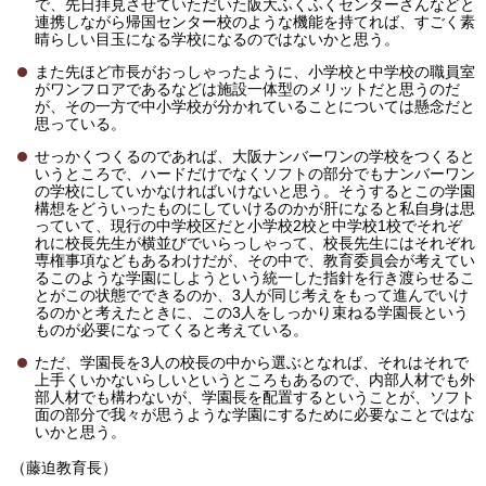
で、先日拝見させていただいた阪大ふくふくセンターさんなどと
連携しながら帰国センター校のような機能を持てれば、すごく素
晴らしい目玉になる学校になるのではないかと思う。
また先ほど市長がおっしゃったように、小学校と中学校の職員室
がワンフロアであるなどは施設一体型のメリットだと思うのだ
が、その一方で中小学校が分かれていることについては懸念だと
思っている。
せっかくつくるのであれば、大阪ナンバーワンの学校をつくると
いうところで、ハードだけでなくソフトの部分でもナンバーワン
の学校にしていかなければいけないと思う。そうするとこの学園
構想をどういったものにしていけるのかが肝になると私自身は思
っていて、現行の中学校区だと小学校2校と中学校1校でそれぞ
れに校長先生が横並びでいらっしゃって、校長先生にはそれぞれ
専権事項などもあるわけだが、その中で、教育委員会が考えてい
るこのような学園にしようという統一した指針を行き渡らせるこ
とがこの状態でできるのか、3人が同じ考えをもって進んでいけ
るのかと考えたときに、この3人をしっかり束ねる学園長という
ものが必要になってくると考えている。
ただ、学園長を3人の校長の中から選ぶとなれば、それはそれで
上手くいかないらしいというところもあるので、内部人材でも外
部人材でも構わないが、学園長を配置するということが、ソフト
面の部分で我々が思うような学園にするために必要なことではな
いかと思う。
（藤迫教育長）