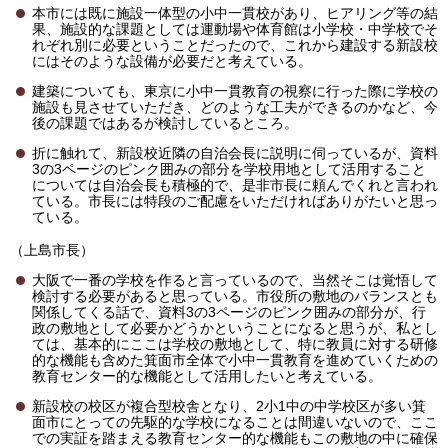
本市には既に施設一体型の小中一貫校があり、ヒアリング等の結
果、施設的な課題としては運動場や体育館は小学校・中学校でそ
れぞれ別に必要ということだったので、これから建設する新設校
にはそのような設備が必要だと考えている。
建築についても、東京に小中一貫教育の視察に行った際に学校の
施設も見させていただき、どのような工夫ができるのかなど、今
後の課題ではあるが検討しているところ。
折に触れて、新設校近隣の自治会長に説明に伺っているが、資料
3の3ページのピンク囲みの部分を学校用地として活用すること
については自治会長も積極的で、是非市長に頼んでくれと言われ
ている。市長には特段のご配慮をいただければありがたいと思っ
ている。
（上島市長）
大阪で一番の学校を作ると言っているので、当然そこは覚悟して
検討する必要があると思っている。市役所の敷地のバランスとも
関係してくる話で、資料3の3ページのピンク囲みの部分が、行
政の敷地として必要かどうかということになると思うが、私とし
ては、基本的にここは学校の敷地として、特に教員に対する研修
的な機能も含めた箕面市全体で小中一貫教育を進めていくための
教育センター的な機能として活用したいと考えている。
新設校の校区が複合型校舎となり、2小1中の中学校区が多い箕
面市にとっての先駆的な学校になることは間違いないので、ここ
での実証を踏まえる教育センター的な機能もこの敷地の中に確保