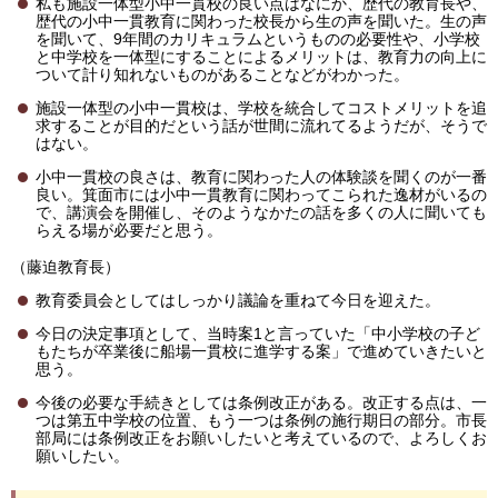
私も施設一体型小中一貫校の良い点はなにか、歴代の教育長や、
歴代の小中一貫教育に関わった校長から生の声を聞いた。生の声
を聞いて、9年間のカリキュラムというものの必要性や、小学校
と中学校を一体型にすることによるメリットは、教育力の向上に
ついて計り知れないものがあることなどがわかった。
施設一体型の小中一貫校は、学校を統合してコストメリットを追
求することが目的だという話が世間に流れてるようだが、そうで
はない。
小中一貫校の良さは、教育に関わった人の体験談を聞くのが一番
良い。箕面市には小中一貫教育に関わってこられた逸材がいるの
で、講演会を開催し、そのようなかたの話を多くの人に聞いても
らえる場が必要だと思う。
（藤迫教育長）
教育委員会としてはしっかり議論を重ねて今日を迎えた。
今日の決定事項として、当時案1と言っていた「中小学校の子ど
もたちが卒業後に船場一貫校に進学する案」で進めていきたいと
思う。
今後の必要な手続きとしては条例改正がある。改正する点は、一
つは第五中学校の位置、もう一つは条例の施行期日の部分。市長
部局には条例改正をお願いしたいと考えているので、よろしくお
願いしたい。