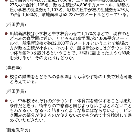
275人の合計1,105名、敷地面積は34,806平方メートル。彩都の
丘小学校の児童数が1,107名、彩都の丘中が校の生徒数が476人
の合計1,583名、敷地面積は53,227平方メートルとなっている。
（稲田委員）
船場新設校は小学校と中学校合わせて1,170名ほどで、現在のと
どろみの森学園に近い。とどろみの森学園が34,806平方メート
ルで、船場新設校が約32,000平方メートルということで船場の
方が敷地面積が小さい。その中で、船場新設校にはグラウンド2
つ体育館2つを設けるということで、非常に詰まったような印象
を受けるが、そのあたりはどうか。
（事務局）
校舎の階層をとどろみの森学園よりも増やす等の工夫で対応可能
と考えている。
（稲田委員）
小・中学校それぞれのグラウンド・体育館を確保することは絶対
条件だと思う。街中なので彩都と同じような広さはとれないこと
もわかるが、なるべく詰まったような形にはならないよう、ピン
ク囲みの部分が使えるのか使えないのかも含めて十分検討して進
めていただきたい。
（藤迫教育長）