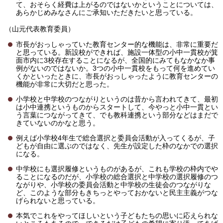
て、おそらく経費は上がるのではないかということについては、
あらかじめみなさんにご承知いただきたいと思っている。
（山元代表教育委員）
市長がおっしゃっていた教育センター的な機能は、非常に重要だ
と思っている。新設校ができれば、施設一体型の小中一貫校が箕
面市内に3校存在することになるが、全国的にみてもなかなか事
例がないのではないか。3つの小中一貫校をもって何を進めてい
くかといったときに、市長がおっしゃったように教育センターの
機能が非常に大切だと思った。
小学校と中学校のつながりというのは昔から言われてきて、最初
は小中連携というものからスタートして、今やっと小中一貫とい
う言葉につながってきて、でも教科連携という部分などはまだで
きていないのかなと思う。
例えば小学校4年生で総合選択と委員会活動が入ってくるが、子
どもが自由に選ぶのではなく、先生が設定した枠のなかでの選択
になる。
中学校にも選択履修というものがあるが、これも学校の枠内でや
ることになるのだが、小学校の総合選択と中学校の選択履修のつ
ながりや、小学校の委員会活動と中学校の生徒会のつながりな
ど、このような部分もきちっとやっておかないと民主主義がつな
げられないと思っている。
本気でこれをやってほしいという子どもたちの思いに応えられな