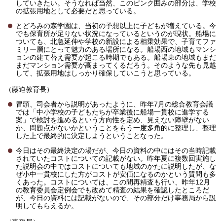
していきたい。そうなれば当然、このピンク囲みの部分は、学校
の拡張用地として必要だと思っている。
とどろみの森学園は、当初の予想以上に子どもが増えている。今
でも保育所が足りない状況になっているというのが現状。船場に
ついても、北急延伸や学校の新設による相乗効果で、子育てファ
ミリー層にとって魅力のある場所になる。船場西の地域もマンシ
ョンの建て替え需要が起こる時期でもある。船場東の地域もまだ
まだマンション需要が高まってくるだろう。そのような先も見越
して、拡張用地はしっかり確保していこうと思っている。
（藤迫教育長）
冒頭、司会者から説明があったように、昨年7月の総合教育会議
では「中小学校の子どもたちが卒業後に船場一貫校に進学する
案」で検討を進めるという方向性を定め、見えない障壁がない
か、問題点がないかということをもう一度多角的に整理し、整理
した上で最終的に決定しようということなった。
今日はその最終決定の場だが、今日の資料の中にはその当時記載
されていたコストについての記載がない。昨年夏に複数回実施し
た説明会の中ではコストについても地域のかたに説明したが、な
ぜ小中一貫校にした方がコストが安価になるのかという質問も多
くあった。コストについては、この間再精査も行い、昨年12月
の教育委員会定例会でも改めて精査の結果を確認したところだ
が、今日の資料には記載がないので、その部分だけ事務局から説
明してもらえるか。