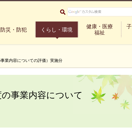
大阪府箕面市 Minoh City
健康・医療
子
防災・防犯
くらし・環境
福祉
度の事業内容についての評価）実施分
年度の事業内容について