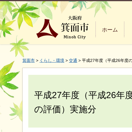
ホーム
箕面市
>
くらし・環境
>
交通
> 平成27年度（平成26年
平成27年度（平成26
の評価）実施分