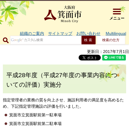
大阪府箕面市 
メニュー
組織のご案内
サイトマップ
お問い合わせ
Multilingual
検索の仕方
更新日：2017年7月1日
平成28年度（平成27年度の事業内容につ
いての評価）実施分
指定管理者の業務の質を向上させ、施設利用者の満足度を高めるた
め、下記指定管理施設の評価を行いました。
箕面市立箕面駅前第一駐車場
箕面市立箕面駅前第二駐車場