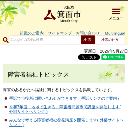
大阪府箕面市 
メニュー
組織のご案内
サイトマップ
お問い合わせ
Multilingual
検索の仕方
更新日：2026年5月27日
障害者福祉トピックス
障害のあるかたへ福祉に関するトピックスを掲載しています。
手話で市役所に問い合わせができます（手話リンクのご案内）
令和7年度「地域で生きる」障害者問題市民講座を開催します(
外部サイトへリンク )
みんなで考える障害者福祉啓発講座を開催します( 外部サイトへ
リンク )