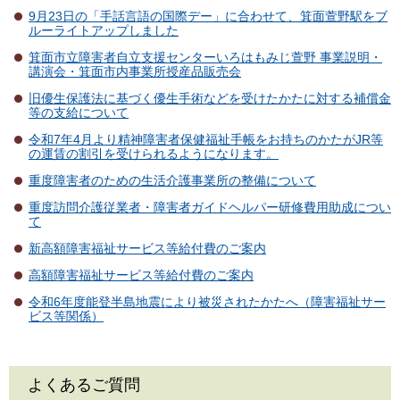
9月23日の「手話言語の国際デー」に合わせて、箕面萱野駅をブ
ルーライトアップしました
箕面市立障害者自立支援センターいろはもみじ萱野 事業説明・
講演会・箕面市内事業所授産品販売会
旧優生保護法に基づく優生手術などを受けたかたに対する補償金
等の支給について
令和7年4月より精神障害者保健福祉手帳をお持ちのかたがJR等
の運賃の割引を受けられるようになります。
重度障害者のための生活介護事業所の整備について
重度訪問介護従業者・障害者ガイドヘルパー研修費用助成につい
て
新高額障害福祉サービス等給付費のご案内
高額障害福祉サービス等給付費のご案内
令和6年度能登半島地震により被災されたかたへ（障害福祉サー
ビス等関係）
よくあるご質問