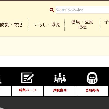
大阪府箕面市 Minoh City
健康・医療
子
防災・防犯
くらし・環境
福祉
方
特集ページ
試験案内
合格発表