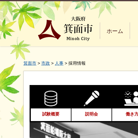
ホーム
箕面市
>
市政
>
人事
> 採用情報
試験概要
説明会
働き