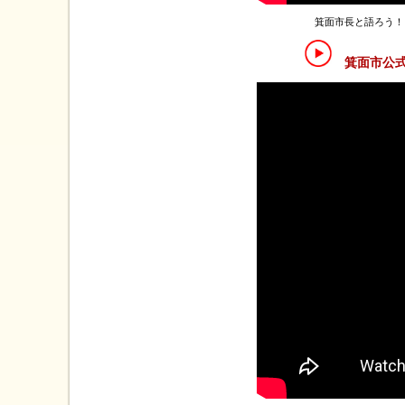
箕面市長と語ろう！
箕面市公式Y