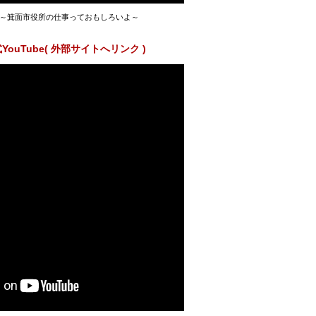
～箕面市役所の仕事っておもしろいよ～
ouTube( 外部サイトへリンク )