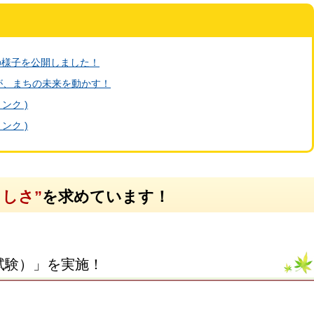
の様子を公開しました！
が、まちの未来を動かす！
ンク )
ンク )
しさ”
を求めています！
力試験）」を実施！