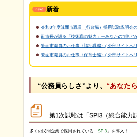
新着
new!
令和8年度箕面市職員（行政職）採用試験説明会
副市長が語る「技術職の魅力」ーあなたの”想い”
箕面市職員のお仕事〈福祉職編〉( 外部サイトへリ
箕面市職員のお仕事〈保育士編〉( 外部サイトへリ
“公務員らしさ”より、
“あなたら
第1次試験は「SPI3（総合能
多くの民間企業で採用されている「
SPI3
」を導入！