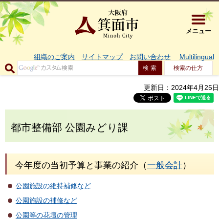
大阪府箕面市 
メニュー
組織のご案内
サイトマップ
お問い合わせ
Multilingual
検索の仕方
更新日：2024年4月25日
都市整備部 公園みどり課
今年度の当初予算と事業の紹介（
一般会計
）
公園施設の維持補修など
公園施設の補修など
公園等の花壇の管理