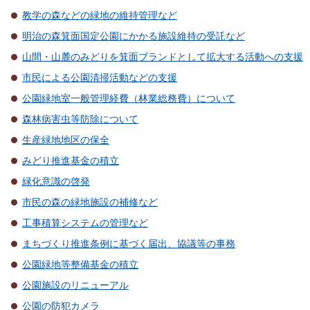
教学の森などの緑地の維持管理など
明治の森箕面国定公園にかかる施設維持の受託など
山間・山麓のみどりを箕面ブランドとして拡大する活動への支援
市民による公園清掃活動などの支援
公園緑地室一般管理経費（林業総務費）について
森林病害虫等防除について
生産緑地地区の保全
みどり推進基金の積立
緑化意識の啓発
市民の森の緑地施設の補修など
工事積算システムの管理など
まちづくり推進条例に基づく届出、協議等の事務
公園緑地等整備基金の積立
公園施設のリニューアル
公園の防犯カメラ