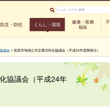
大阪府箕面市 Minoh City
健康・医療
子
防災・防犯
くらし・環境
福祉
協議会
> 箕面市地域公共交通活性化協議会（平成24年度開催分）
化協議会（平成24年