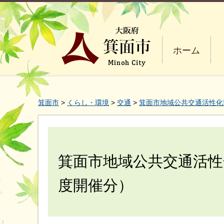
ホーム
箕面市
>
くらし・環境
>
交通
>
箕面市地域公共交通活性化
箕面市地域公共交通活性
度開催分）