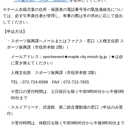
※チーム在籍児童の住所・保護者の電話番号等の緊急連絡先につい
ては、必ず引率責任者が管理し、有事の際は市の求めに応じて提出
してください。
【申込方法】
・スポーツ振興課へメールまたはファクス・窓口（人権文化部 ス
ポーツ振興課（市役所本館 2階））
メールアドレス：sportsevent★maple.city.minoh.lg.jp（★は@
に置き換えてください）
人権文化部 スポーツ振興課（市役所本館 2階）
TEL：072-724-6998 FAX：072-722-7655
※窓口の受付時間は、土日祝日を除く午前9時00分から午後5時
00分まで
・
スカイアリーナ、武道館、第二総合運動場の窓口（申込のみ受
付）
※受付時間は、休館日を除く午前9時00分から午後8時30分まで