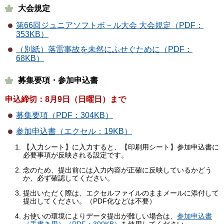
大会規定
第66回ジュニアソフトボ－ル大会 大会規定（PDF：
353KB）
（別紙）落雷事故を未然にふせぐために（PDF：
68KB）
募集要項・参加申込書
申込締切：8月9日（日曜日）まで
募集要項（PDF：304KB）
参加申込書（エクセル：19KB）
【入力シート】に入力すると、【印刷用シート】参加申込書に
必要事項が反映される設定です。
念のため、提出前には入力内容が正確に反映しているかどう
か、必ず確認してください。
提出いただく際は、エクセルファイルのままメールに添付して
提出してください。（PDF化などは不要）
お使いの環境によりデータ提出が難しい場合は、
参加申込書
（手書き用）（PDF：300KB）
を使用してください。