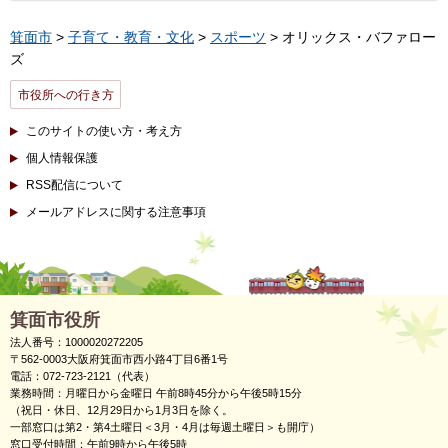
箕面市
>
子育て・教育・文化
>
スポーツ
> オリックス・バファロー
ズ
市役所への行き方
このサイトの使い方・考え方
個人情報保護
RSS配信について
メールアドレスに関する注意事項
箕面市役所
法人番号：1000020272205
〒562-0003大阪府箕面市西小路4丁目6番1号
電話：072-723-2121（代表）
業務時間：月曜日から金曜日 午前8時45分から午後5時15分
（祝日・休日、12月29日から1月3日を除く。
一部窓口は第2・第4土曜日＜3月・4月は毎週土曜日＞も開庁）
窓口受付時間：午前9時から午後5時