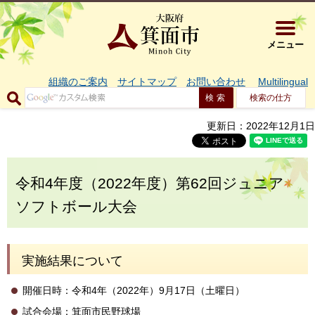
大阪府箕面市 
メニュー
組織のご案内
サイトマップ
お問い合わせ
Multilingual
検索の仕方
更新日：2022年12月1日
令和4年度（2022年度）第62回ジュニア
ソフトボール大会
実施結果について
開催日時：令和4年（2022年）9月17日（土曜日）
試合会場：箕面市民野球場