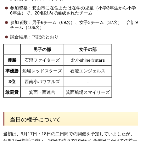
参加資格：箕面市に在住または在学の児童（小学3年生から小学
6年生）で、20名以内で編成されたチーム
参加者数：男子6チーム（69名）、女子3チーム（37名） 合計9
チーム（106名）
試合結果：下記のとおり
男子の部
女子の部
優勝
石澄ファイターズ
北小shine☆stars
準優勝
船場レッドスターズ
石澄エンジェルス
3位
西南小パワフルズ
-
敢闘賞
箕面・西連合
箕面船場スマイリーズ
当日の様子について
当初は、9月17日・18日の二日間での開催を予定していましたが、
台風14号接近に伴い、16日の時点で18日から予備日にかけての荒天