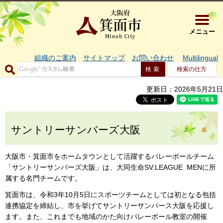
大阪府箕面市 
メニュー
組織のご案内
サイトマップ
お問い合わせ
Multilingual
検索の仕方
更新日：2026年5月21日
サントリーサンバーズ大阪
大阪市・箕面市をホームタウンとして活躍するバレーボールチーム
「サントリーサンバーズ大阪」は、大同生命SV.LEAGUE MENに所
属する名門チームです。
箕面市は、令和3年10月5日にスポーツチームとしては初となる包括
連携協定を締結し、市を挙げてサントリーサンバース大阪を応援し
ます。また、これまでも地域のかた向けバレーボール教室の開催