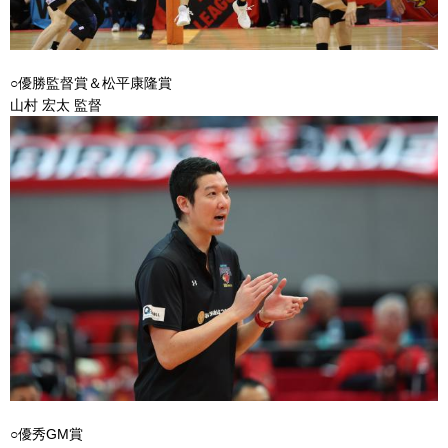
○優勝監督賞＆松平康隆賞
山村 宏太 監督
○優秀GM賞