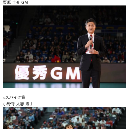
栗原 圭介 GM
○スパイク賞
小野寺 太志 選手