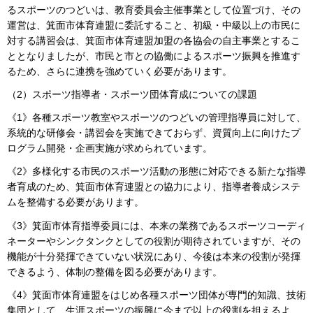
るスポーツのつどいは、教育委員会主催事業として位置づけ、その
運営は、箕面市体育連盟に委託すること、初級・中級以上の市民に
対する講習会は、箕面市体育連盟加盟の各協会の自主事業とするこ
ととなりましたが、市民と市との協働によるスポーツ振興を推進す
るため、さらに連携を強めていく必要があります。
（2）スポーツ指導者・スポーツ団体育成についての課題
《1》各種スポーツ教室やスポーツのつどいの管理指導員に対して、
系統的な研修会・講習会を実施できておらず、資質向上に向けたプ
ログラム開発・企画実施が求められています。
《2》多様化する市民のスポーツ活動の形態に対応できる新たな指導
者育成のため、箕面市体育連盟との協力により、指導者養成システ
ムを整備する必要があります。
《3》箕面市体育指導委員には、本来の業務であるスポーツコーディ
ネーターやシンクタンクとしての役割が期待されていますが、その
機能が十分発揮できていない状況にあり、今後は本来の役割が発揮
できるよう、体制の整備を図る必要があります。
《4》箕面市体育連盟をはじめ各種スポーツ団体が専門的知識、技術
集団として、生涯スポーツの振興に今まで以上の役割を担えるよ