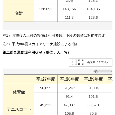
-
皆増
125.1
128.092
143,156
184,135
1
合計
-
111.8
128.6
注1）各施設の上段の数値は利用者数、下段の数値は対前年度比
注2）平成8年度スカイアリーナ建設による増加
第二総合運動場利用状況（単位：人、％）
画面サイズで表示
平成7年度
平成8年度
平成9年度
平成
56,059
51,247
51,994
4
体育館
-
91.4
101.5
45,322
47,937
38,570
3
テニスコート
-
105.8
80.5