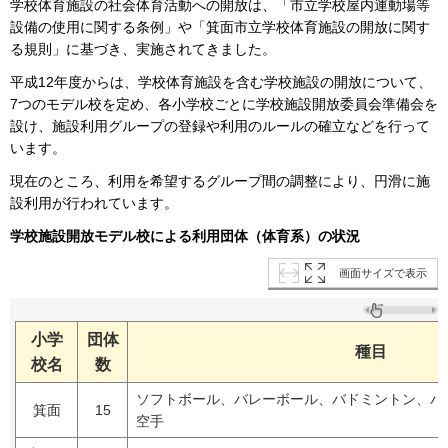
学校体育施設の社会体育活動への開放は、「市立学校屋内運動場等
設備の使用に関する条例」や「箕面市立学校体育施設の開放に関す
る規則」に基づき、実施されてきました。
平成12年度からは、学校体育施設を含む学校施設の開放について、
7つのモデル校を定め、各小学校ごとに学校施設開放委員会準備会を
設け、施設利用グループの登録や利用のルールの確立などを行って
います。
現在のところ、利用を希望するグループ間の調整により、円滑に施
設利用が行われています。
学校施設開放モデル校による利用団体（体育系）の状況
画面サイズで表示
小学
団体
種目
校名
数
ソフトボール、バレーボール、バドミントン、バ
箕面
15
空手