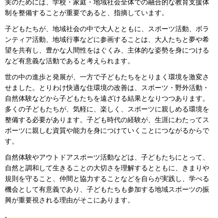
実のためには、学校・家庭・地域社会全体での融合的な教育支援体
制を整備することが重要であると、指摘しています。
子どもたちが、地域社会の中で大人とともに、スポーツ活動、ボラ
ンティア活動、地域行事などに参画することは、大人たちと夢や希
望を共有し、豊かな人間性をはぐくみ、主体的な姿勢を身につける
など有意義な活動であると考えられます。
世の中の進歩と発展が、一方で子どもたちをとりまく環境を激変さ
せました。とりわけ快適な住環境の改善は、スポーツ・野外活動・
自然体験などから子どもたちを遠ざける結果となりつつあります。
多くの子どもたちが、気軽に、楽しく、スポーツに親しめる環境を
整備する必要があります。子ども時代の経験が、生涯にわたってス
ポーツに親しむ資質や能力を身につけていくことにつながるからで
す。
自然体験やアウトドアスポーツ活動などは、子どもたちにとって、
自然と調和して生きることの大切さを理解するとともに、きまりや
規則を守ること、仲間と協力することなどを自らが実践し、学べる
機会として有意義であり、子どもたちも参加する地域スポーツの振
興が重要視される理由がそこにあります。