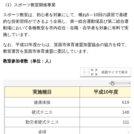
《1》スポーツ教室開催事業
スポーツ教室は、初心者を対象にして、概ね5～10回の講習で基礎
的な技術習得ができるよう企画し、第一総合運動場及び第二総合運
動場において各種教室を市内在住・在職・在学者を対象に有料で実
施しています。
なお、平成12年度からは、箕面市体育連盟加盟協会の協力を得て、
教室運営を箕面市体育連盟に委託しています。
教室参加者数（単位：人）
画面サイズで表示
実施種目
平成10年度
健康体操
619
硬式テニス
148
勤労者硬式テニス
111
卓球
-