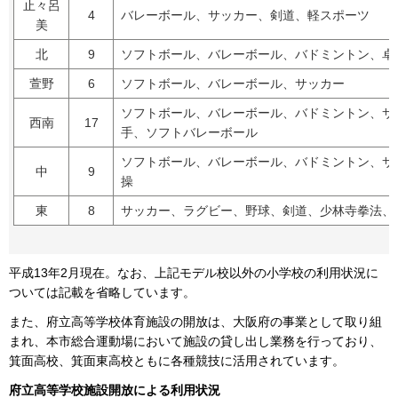
止々呂
4
バレーボール、サッカー、剣道、軽スポーツ
美
北
9
ソフトボール、バレーボール、バドミントン、卓
萱野
6
ソフトボール、バレーボール、サッカー
ソフトボール、バレーボール、バドミントン、サ
西南
17
手、ソフトバレーボール
ソフトボール、バレーボール、バドミントン、サ
中
9
操
東
8
サッカー、ラグビー、野球、剣道、少林寺拳法、
平成13年2月現在。なお、上記モデル校以外の小学校の利用状況に
ついては記載を省略しています。
また、府立高等学校体育施設の開放は、大阪府の事業として取り組
まれ、本市総合運動場において施設の貸し出し業務を行っており、
箕面高校、箕面東高校ともに各種競技に活用されています。
府立高等学校施設開放による利用状況