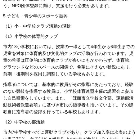
う、NPO団体登録に向け、支援を行う必要があります。
5.子ども・青少年のスポーツ振興
（1）小・中学校クラブ活動の現状
《1》小学校の体育的クラブ
市内13小学校においては、授業の一環として4年生から6年生までの
児童を対象に体育的及び文化的クラブの活動が行われています。児
童の希望は圧倒的に体育的クラブが多いにもかかわらず、体育館、
グラウンドなどのスペースの関係で、希望にそえない状況にあり、
前期・後期制を採用し調整している学校もあります。
指導者については、基本的に教員がその指導にあたっており、経験
のない競技を指導する教員は、小学校体育連盟主催の講習会に参加
し自己研鑽をしています。また、「箕面市立学校文化部、運動部活
動技術者派遣要項」に基づき市民の指導者も招いています。その際
独自に指導者の登録を行っている学校もあります。
《2》中学校の部活動
市内7中学校すべてに運動クラブがあり、クラブ加入率は次表のよう