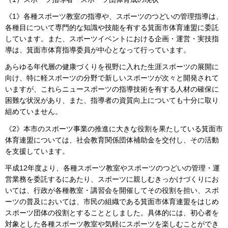
《1》各種スポーツ教室の指導や、スポーツのつどいの管理指導は、
各種目について専門的な知識や技能を有する箕面市体育連盟に委託
しています。また、スポーツイベントにおける企画・運営・実技指
導は、箕面市体育指導委員が中心となって行っています。
あらゆる年代層の健康づくりを視野に入れた生涯スポーツの展開に
向け、特に軽スポーツの分野で新しいスポーツが次々と開発されて
いますが、これらニュースポーツの指導技術を有する人材の確保に
困難な状況があり、また、指導者の資質向上についても十分に取り
組めていません。
《2》本市のスポーツ事業の推進に大きな役割を果たしている箕面市
体育連盟については、社会教育関係団体補助金を交付し、その活動
を支援しています。
平成12年度より、各種スポーツ教室やスポーツのつどいの管理・運
営業務を委託するにあたり、スポーツに親しむきっかけづくりにお
いては、行政が各種教室・講習会を開催してその役割を担い、スポ
ーツの普及においては、市民の組織である箕面市体育連盟をはじめ
スポーツ団体の役割とすることとしました。具体的には、初心者を
対象とした各種スポーツ教室や気軽にスポーツを楽しむことができ