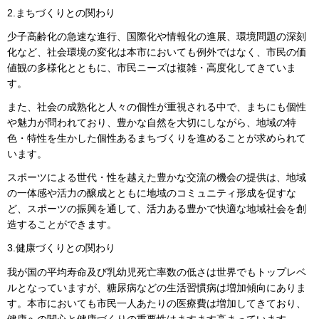
2.まちづくりとの関わり
少子高齢化の急速な進行、国際化や情報化の進展、環境問題の深刻
化など、社会環境の変化は本市においても例外ではなく、市民の価
値観の多様化とともに、市民ニーズは複雑・高度化してきていま
す。
また、社会の成熟化と人々の個性が重視される中で、まちにも個性
や魅力が問われており、豊かな自然を大切にしながら、地域の特
色・特性を生かした個性あるまちづくりを進めることが求められて
います。
スポーツによる世代・性を越えた豊かな交流の機会の提供は、地域
の一体感や活力の醸成とともに地域のコミュニティ形成を促すな
ど、スポーツの振興を通して、活力ある豊かで快適な地域社会を創
造することができます。
3.健康づくりとの関わり
我が国の平均寿命及び乳幼児死亡率数の低さは世界でもトップレベ
ルとなっていますが、糖尿病などの生活習慣病は増加傾向にありま
す。本市においても市民一人あたりの医療費は増加してきており、
健康への関心と健康づくりの重要性はますます高まっています。