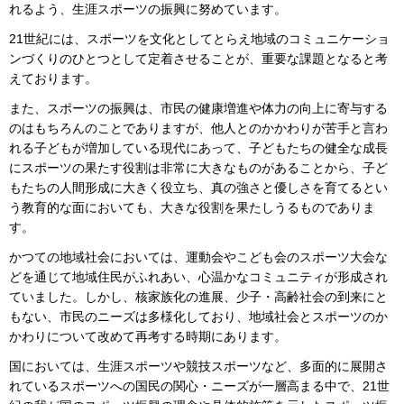
れるよう、生涯スポーツの振興に努めています。
21世紀には、スポーツを文化としてとらえ地域のコミュニケーショ
ンづくりのひとつとして定着させることが、重要な課題となると考
えております。
また、スポーツの振興は、市民の健康増進や体力の向上に寄与する
のはもちろんのことでありますが、他人とのかかわりが苦手と言わ
れる子どもが増加している現代にあって、子どもたちの健全な成長
にスポーツの果たす役割は非常に大きなものがあることから、子ど
もたちの人間形成に大きく役立ち、真の強さと優しさを育てるとい
う教育的な面においても、大きな役割を果たしうるものでありま
す。
かつての地域社会においては、運動会やこども会のスポーツ大会な
どを通じて地域住民がふれあい、心温かなコミュニティが形成され
ていました。しかし、核家族化の進展、少子・高齢社会の到来にと
もない、市民のニーズは多様化しており、地域社会とスポーツのか
かわりについて改めて再考する時期にあります。
国においては、生涯スポーツや競技スポーツなど、多面的に展開さ
れているスポーツへの国民の関心・ニーズが一層高まる中で、21世