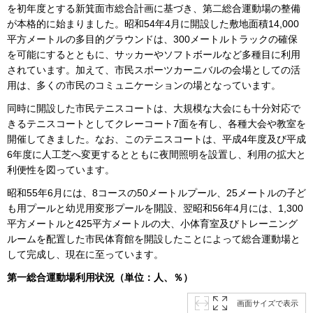
を初年度とする新箕面市総合計画に基づき、第二総合運動場の整備
が本格的に始まりました。昭和54年4月に開設した敷地面積14,000
平方メートルの多目的グラウンドは、300メートルトラックの確保
を可能にするとともに、サッカーやソフトボールなど多種目に利用
されています。加えて、市民スポーツカーニバルの会場としての活
用は、多くの市民のコミュニケーションの場となっています。
同時に開設した市民テニスコートは、大規模な大会にも十分対応で
きるテニスコートとしてクレーコート7面を有し、各種大会や教室を
開催してきました。なお、このテニスコートは、平成4年度及び平成
6年度に人工芝へ変更するとともに夜間照明を設置し、利用の拡大と
利便性を図っています。
昭和55年6月には、8コースの50メートルプール、25メートルの子ど
も用プールと幼児用変形プールを開設、翌昭和56年4月には、1,300
平方メートルと425平方メートルの大、小体育室及びトレーニング
ルームを配置した市民体育館を開設したことによって総合運動場と
して完成し、現在に至っています。
第一総合運動場利用状況（単位：人、％）
画面サイズで表示