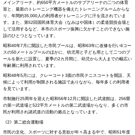
メインアリーナ、約650平方メートルのサブアリーナの二つの体育
室と、最新のトレーニング機器を備えたトレーニングルームからな
り、年間約35,000人の利用者がトレーニングに汗を流されていま
す。また、第52回国民体育大会（なみはや国体）の柔道競技会場と
して活用するなど、本市のスポーツ振興に欠かすことのできない施
設のひとつとなっています。
昭和40年7月に開設した市民プールは、昭和63年に改修を行い6コー
スの50メートルプールのほかに、幼児用と子ども用として二つのプ
ールを新たに設置し、夏季の2カ月間に、幼児から大人までの幅広い
年齢層に利用されています。
昭和48年5月には、クレーコート3面の市民テニスコートを開設、天
候によって利用が制限される施設でありながら、毎年多くの利用者
を見ています。
市制施行25周年を迎えた昭和56年12月に開設した武道館は、256畳
の第一武道場と522平方メートルの第二武道場からなり、多くの市
民が利用され諸武道の活動の拠点となっています。
《2》第二総合運動場
市民の文化、スポーツに対する意欲が年々高まる中で、昭和51年度