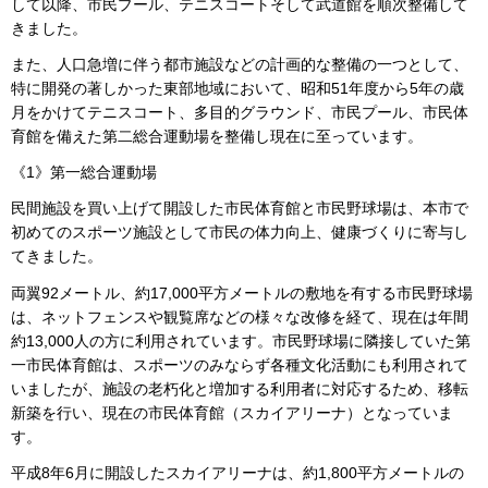
して以降、市民プール、テニスコートそして武道館を順次整備して
きました。
また、人口急増に伴う都市施設などの計画的な整備の一つとして、
特に開発の著しかった東部地域において、昭和51年度から5年の歳
月をかけてテニスコート、多目的グラウンド、市民プール、市民体
育館を備えた第二総合運動場を整備し現在に至っています。
《1》第一総合運動場
民間施設を買い上げて開設した市民体育館と市民野球場は、本市で
初めてのスポーツ施設として市民の体力向上、健康づくりに寄与し
てきました。
両翼92メートル、約17,000平方メートルの敷地を有する市民野球場
は、ネットフェンスや観覧席などの様々な改修を経て、現在は年間
約13,000人の方に利用されています。市民野球場に隣接していた第
一市民体育館は、スポーツのみならず各種文化活動にも利用されて
いましたが、施設の老朽化と増加する利用者に対応するため、移転
新築を行い、現在の市民体育館（スカイアリーナ）となっていま
す。
平成8年6月に開設したスカイアリーナは、約1,800平方メートルの