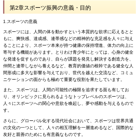
第2章スポーツ振興の意義・目的
1.スポーツの意義
スポーツには、人間の体を動かすという本質的な欲求に応えるとと
もに、爽快感、達成感、連帯感などの精神的な充足感を人々に与え
ることにより、スポーツ本来が持つ健康の保持増進、体力の向上に
寄与する機能があります。とりわけ青少年にとっては、心身の健全
な発達を促すものであり、自らが課題を発見し解決する創造力を、
仲間と連帯しながら養えるなど、教育的価値の根幹である健全な人
間形成に多大な影響を与えており、世代を越えた交流など、コミュ
ニケーションの面からも極めて重要な役割を果たしています。
また、スポーツは、人間の可能性の極限を追求する面も有してお
り、オリンピックに見られるようなトップレベルのスポーツは、
人々にスポーツへの関心や意欲を喚起し、夢や感動を与えるもので
す。
さらに、グローバル化する現代社会において、スポーツは世界共通
の文化の一つとして、人々の相互理解を一層進めるなど、国際的な
友好と親善のためにも有意義なものです。