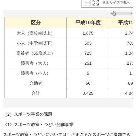
画面サイズで表示
区分
平成10年度
平成11
大人（高校生以上）
1,875
2,743
小人（中学生以下）
503
701
高齢者（65歳以上）
725
1,045
障害者（大人）
251
270
障害者（小人）
5
1
介助者
66
89
合計
3,425
4,849
（2）スポーツ事業の課題
《1》スポーツ教室・つどい開催事業
スポーツ教室・つどいにおいては、さまざまなスポーツに参加でき