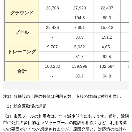
26,768
27,929
22,437
2
グラウンド
-
104.3
80.3
25,426
7,851
15,012
1
プール
-
30.9
191.2
9,707
5,032
4,651
トレーニング
-
51.8
92.4
163,282
139,996
132,664
1
合計
-
85.7
94.8
注1）各施設の上段の数値は利用者数、下段の数値は対前年度比
（2）総合運動場の課題
《1》市民プールの利用者は、年々減少傾向にあります。近年、近隣
市に公共の多目的なレジャープールの開設が相次ぐなど、利用者減
少の要因がいくつか想定されますが、原因究明と、対応策の検討を