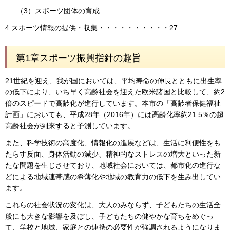
（3）スポーツ団体の育成
4.スポーツ情報の提供・収集・・・・・・・・・・27
第1章スポーツ振興指針の趣旨
21世紀を迎え、我が国においては、平均寿命の伸長とともに出生率
の低下により、いち早く高齢社会を迎えた欧米諸国と比較して、約2
倍のスピードで高齢化が進行しています。本市の「高齢者保健福祉
計画」においても、平成28年（2016年）には高齢化率約21.5％の超
高齢社会が到来すると予測しています。
また、科学技術の高度化、情報化の進展などは、生活に利便性をも
たらす反面、身体活動の減少、精神的なストレスの増大といった新
たな問題を生じさせており、地域社会においては、都市化の進行な
どによる地域連帯感の希薄化や地域の教育力の低下を生み出してい
ます。
これらの社会状況の変化は、大人のみならず、子どもたちの生活全
般にも大きな影響を及ぼし、子どもたちの健やかな育ちをめぐっ
て、学校と地域、家庭との連携の必要性が強調されるようになりま