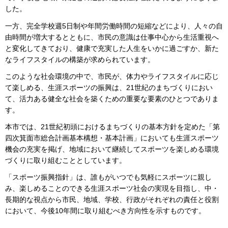
した。
一方、完全学校週5日制や年間労働時間の短縮などにより、人々の自
由時間が増大するとともに、市民の意識は仕事中心から生活重視へ
と変化してきており、健康で充実した人生をいかに過ごすか、新た
なライフスタイルの構築が求められています。
このような社会環境の中で、市民が、体力やライフスタイルに応じ
て楽しめる、生涯スポーツの振興は、21世紀のまちづくりにおい
て、活力ある健全な社会を築くための重要な要素のひとつでありま
す。
本市では、21世紀初頭におけるまちづくりの基本方針を定めた「第
四次箕面市総合計画基本構想・基本計画」においても生涯スポーツ
機会の充実を掲げ、地域において継続してスポーツを楽しめる環境
づくりに取り組むこととしています。
「スポーツ振興指針」は、誰もがいつでも気軽にスポーツに親し
み、楽しめることのできる生涯スポーツ社会の実現を目指し、中・
長期的な視点から市民、地域、学校、行政がそれぞれの責任と役割
において、今後10年間に取り組むべき方向性を示すものです。