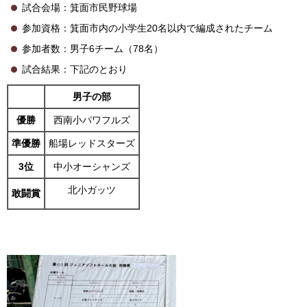
試合会場：箕面市民野球場
参加資格：箕面市内の小学生20名以内で編成されたチーム
参加者数：男子6チーム（78名）
試合結果：下記のとおり
男子の部
優勝
西南小パワフルズ
準優勝
船場レッドスターズ
3位
中小オーシャンズ
北小ガッツ
敢闘賞