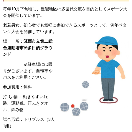
毎年10月下旬頃に、豊能地区の多世代交流を目的としてスポーツ大
会を開催しています。
老若男女、初心者でも気軽に参加できるスポーツとして、例年ペタ
ンク大会を開催しています。
場 所：
箕面市立第二総
合運動場市民多目的グラウ
ンド
※駐車場には限
りがございます。自転車や
バスをご利用ください。
参加費用：無料
持 ち 物 ：動きやすい服
装、運動靴、汗ふきタオ
ル、飲み物
試合形式：トリプルス（3人
1組）