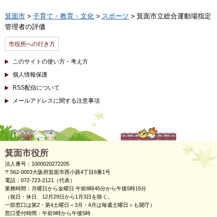
箕面市
>
子育て・教育・文化
>
スポーツ
> 箕面市立総合運動場指定
管理者の評価
市役所への行き方
このサイトの使い方・考え方
個人情報保護
RSS配信について
メールアドレスに関する注意事項
箕面市役所
法人番号：1000020272205
〒562-0003大阪府箕面市西小路4丁目6番1号
電話：072-723-2121（代表）
業務時間：月曜日から金曜日 午前8時45分から午後5時15分
（祝日・休日、12月29日から1月3日を除く。
一部窓口は第2・第4土曜日＜3月・4月は毎週土曜日＞も開庁）
窓口受付時間：午前9時から午後5時